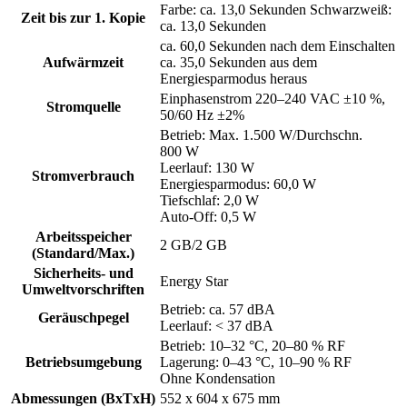
Farbe: ca. 13,0 Sekunden Schwarzweiß:
Zeit bis zur 1. Kopie
ca. 13,0 Sekunden
ca. 60,0 Sekunden nach dem Einschalten
Aufwärmzeit
ca. 35,0 Sekunden aus dem
Energiesparmodus heraus
Einphasenstrom 220–240 VAC ±10 %,
Stromquelle
50/60 Hz ±2%
Betrieb: Max. 1.500 W/Durchschn.
800 W
Leerlauf: 130 W
Stromverbrauch
Energiesparmodus: 60,0 W
Tiefschlaf: 2,0 W
Auto-Off: 0,5 W
Arbeitsspeicher
2 GB/2 GB
(Standard/Max.)
Sicherheits- und
Energy Star
Umweltvorschriften
Betrieb: ca. 57 dBA
Geräuschpegel
Leerlauf: < 37 dBA
Betrieb: 10–32 °C, 20–80 % RF
Betriebsumgebung
Lagerung: 0–43 °C, 10–90 % RF
Ohne Kondensation
Abmessungen (BxTxH)
552 x 604 x 675 mm