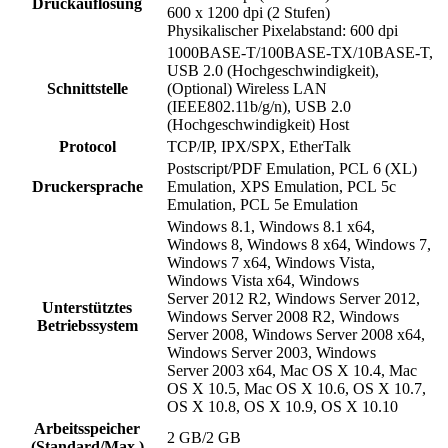
Druckauflösung
600 x 1200 dpi (2 Stufen)
Physikalischer Pixelabstand: 600 dpi
1000BASE-T/100BASE-TX/10BASE-T,
USB 2.0 (Hochgeschwindigkeit),
Schnittstelle
(Optional) Wireless LAN
(IEEE802.11b/g/n), USB 2.0
(Hochgeschwindigkeit) Host
Protocol
TCP/IP, IPX/SPX, EtherTalk
Postscript/PDF Emulation, PCL 6 (XL)
Druckersprache
Emulation, XPS Emulation, PCL 5c
Emulation, PCL 5e Emulation
Windows 8.1, Windows 8.1 x64,
Windows 8, Windows 8 x64, Windows 7,
Windows 7 x64, Windows Vista,
Windows Vista x64, Windows
Server 2012 R2, Windows Server 2012,
Unterstütztes
Windows Server 2008 R2, Windows
Betriebssystem
Server 2008, Windows Server 2008 x64,
Windows Server 2003, Windows
Server 2003 x64, Mac OS X 10.4, Mac
OS X 10.5, Mac OS X 10.6, OS X 10.7,
OS X 10.8, OS X 10.9, OS X 10.10
Arbeitsspeicher
2 GB/2 GB
(Standard/Max.)