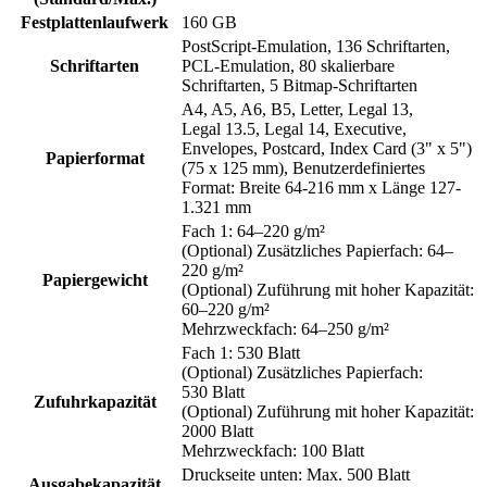
Festplattenlaufwerk
160 GB
PostScript-Emulation, 136 Schriftarten,
Schriftarten
PCL-Emulation, 80 skalierbare
Schriftarten, 5 Bitmap-Schriftarten
A4, A5, A6, B5, Letter, Legal 13,
Legal 13.5, Legal 14, Executive,
Envelopes, Postcard, Index Card (3" x 5")
Papierformat
(75 x 125 mm), Benutzerdefiniertes
Format: Breite 64-216 mm x Länge 127-
1.321 mm
Fach 1: 64–220 g/m²
(Optional) Zusätzliches Papierfach: 64–
220 g/m²
Papiergewicht
(Optional) Zuführung mit hoher Kapazität:
60–220 g/m²
Mehrzweckfach: 64–250 g/m²
Fach 1: 530 Blatt
(Optional) Zusätzliches Papierfach:
530 Blatt
Zufuhrkapazität
(Optional) Zuführung mit hoher Kapazität:
2000 Blatt
Mehrzweckfach: 100 Blatt
Druckseite unten: Max. 500 Blatt
Ausgabekapazität