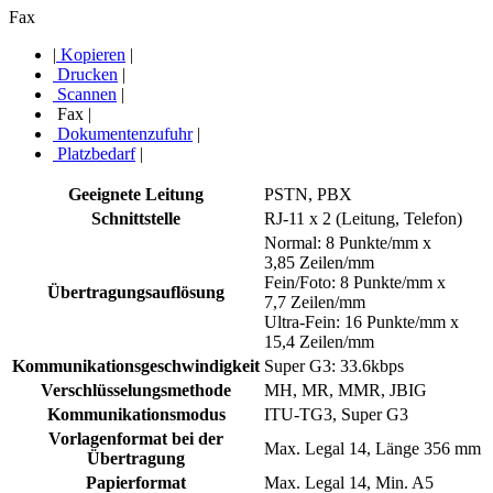
Fax
|
Kopieren
|
Drucken
|
Scannen
|
Fax
|
Dokumentenzufuhr
|
Platzbedarf
|
Geeignete Leitung
PSTN, PBX
Schnittstelle
RJ-11 x 2 (Leitung, Telefon)
Normal: 8 Punkte/mm x
3,85 Zeilen/mm
Fein/Foto: 8 Punkte/mm x
Übertragungsauflösung
7,7 Zeilen/mm
Ultra-Fein: 16 Punkte/mm x
15,4 Zeilen/mm
Kommunikationsgeschwindigkeit
Super G3: 33.6kbps
Verschlüsselungsmethode
MH, MR, MMR, JBIG
Kommunikationsmodus
ITU-TG3, Super G3
Vorlagenformat bei der
Max. Legal 14, Länge 356 mm
Übertragung
Papierformat
Max. Legal 14, Min. A5