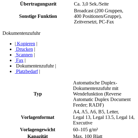
Übertragungszeit
Ca. 3,0 Sek./Seite
Broadcast (200 Gruppen,
Sonstige Funktion
400 Positionen/Gruppe),
Zeitversetzt, PC-Fax
Dokumentenzufuhr
|
Kopieren
|
Drucken
|
Scannen
|
Fax
|
Dokumentenzufuhr
|
Platzbedarf
|
Automatische Duplex-
Dokumentenzufuhr mit
Typ
Wendefunktion (Reverse
Automatic Duplex Document
Feeder; RADF)
A4, A5, A6, B5, Letter,
Vorlagenformat
Legal 13, Legal 13.5, Legal 14,
Executive
Vorlagengewicht
60–105 g/m²
Kapazität
Max. 100 Blatt