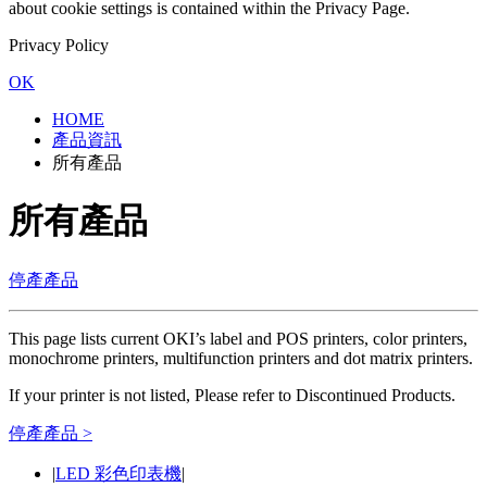
about cookie settings is contained within the Privacy Page.
Privacy Policy
OK
HOME
產品資訊
所有產品
所有產品
停產產品
This page lists current OKI’s label and POS printers, color printers,
monochrome printers, multifunction printers and dot matrix printers.
If your printer is not listed, Please refer to Discontinued Products.
停產產品 >
|
LED 彩色印表機
|