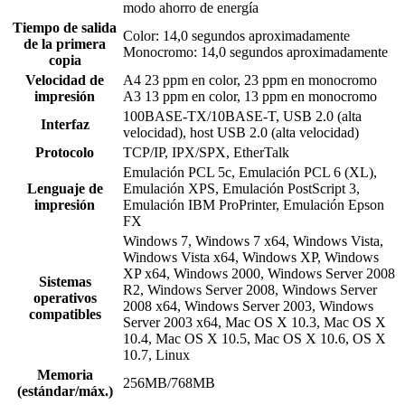
modo ahorro de energía
Tiempo de salida
Color: 14,0 segundos aproximadamente
de la primera
Monocromo: 14,0 segundos aproximadamente
copia
Velocidad de
A4 23 ppm en color, 23 ppm en monocromo
impresión
A3 13 ppm en color, 13 ppm en monocromo
100BASE-TX/10BASE-T, USB 2.0 (alta
Interfaz
velocidad), host USB 2.0 (alta velocidad)
Protocolo
TCP/IP, IPX/SPX, EtherTalk
Emulación PCL 5c, Emulación PCL 6 (XL),
Lenguaje de
Emulación XPS, Emulación PostScript 3,
impresión
Emulación IBM ProPrinter, Emulación Epson
FX
Windows 7, Windows 7 x64, Windows Vista,
Windows Vista x64, Windows XP, Windows
XP x64, Windows 2000, Windows Server 2008
Sistemas
R2, Windows Server 2008, Windows Server
operativos
2008 x64, Windows Server 2003, Windows
compatibles
Server 2003 x64, Mac OS X 10.3, Mac OS X
10.4, Mac OS X 10.5, Mac OS X 10.6, OS X
10.7, Linux
Memoria
256MB/768MB
(estándar/máx.)