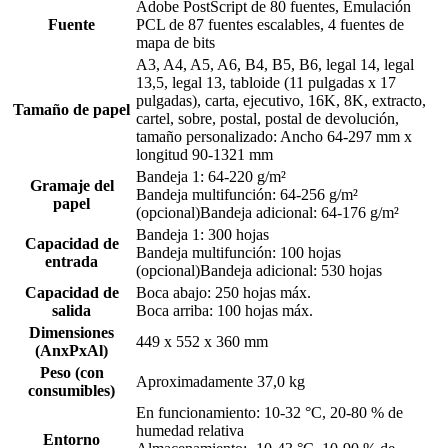
Adobe PostScript de 80 fuentes, Emulación
Fuente
PCL de 87 fuentes escalables, 4 fuentes de
mapa de bits
A3, A4, A5, A6, B4, B5, B6, legal 14, legal
13,5, legal 13, tabloide (11 pulgadas x 17
pulgadas), carta, ejecutivo, 16K, 8K, extracto,
Tamaño de papel
cartel, sobre, postal, postal de devolución,
tamaño personalizado: Ancho 64-297 mm x
longitud 90-1321 mm
Bandeja 1: 64-220 g/m²
Gramaje del
Bandeja multifunción: 64-256 g/m²
papel
(opcional)Bandeja adicional: 64-176 g/m²
Bandeja 1: 300 hojas
Capacidad de
Bandeja multifunción: 100 hojas
entrada
(opcional)Bandeja adicional: 530 hojas
Capacidad de
Boca abajo: 250 hojas máx.
salida
Boca arriba: 100 hojas máx.
Dimensiones
449 x 552 x 360 mm
(AnxPxAl)
Peso (con
Aproximadamente 37,0 kg
consumibles)
En funcionamiento: 10-32 °C, 20-80 % de
humedad relativa
Entorno