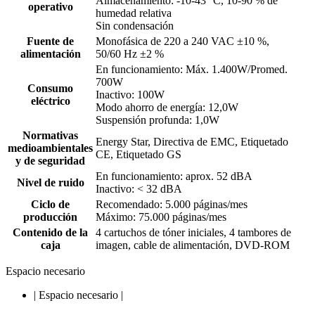
Almacenamiento: -10-43 °C, 10-90 % de
operativo
humedad relativa
Sin condensación
Fuente de
Monofásica de 220 a 240 VAC ±10 %,
alimentación
50/60 Hz ±2 %
En funcionamiento: Máx. 1.400W/Promed.
700W
Consumo
Inactivo: 100W
eléctrico
Modo ahorro de energía: 12,0W
Suspensión profunda: 1,0W
Normativas
Energy Star, Directiva de EMC, Etiquetado
medioambientales
CE, Etiquetado GS
y de seguridad
En funcionamiento: aprox. 52 dBA
Nivel de ruido
Inactivo: < 32 dBA
Ciclo de
Recomendado: 5.000 páginas/mes
producción
Máximo: 75.000 páginas/mes
Contenido de la
4 cartuchos de tóner iniciales, 4 tambores de
caja
imagen, cable de alimentación, DVD-ROM
Espacio necesario
|
Espacio necesario
|