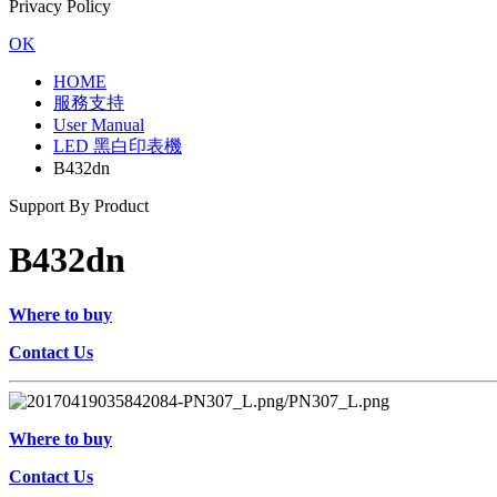
Privacy Policy
OK
HOME
服務支持
User Manual
LED 黑白印表機
B432dn
Support By Product
B432dn
Where to buy
Contact Us
Where to buy
Contact Us