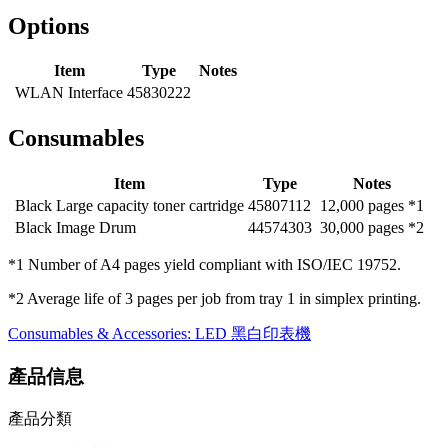
Options
Item
Type
Notes
WLAN Interface
45830222
Consumables
Item
Type
Notes
Black Large capacity toner cartridge
45807112
12,000 pages *1
Black Image Drum
44574303
30,000 pages *2
*1 Number of A4 pages yield compliant with ISO/IEC 19752.
*2 Average life of 3 pages per job from tray 1 in simplex printing.
Consumables & Accessories: LED 黑白印表機
產品信息
產品分類