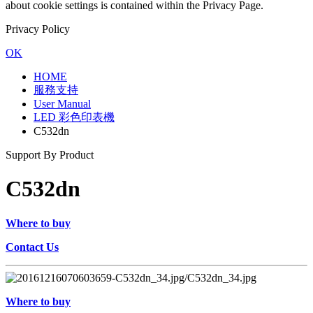
about cookie settings is contained within the Privacy Page.
Privacy Policy
OK
HOME
服務支持
User Manual
LED 彩色印表機
C532dn
Support By Product
C532dn
Where to buy
Contact Us
Where to buy