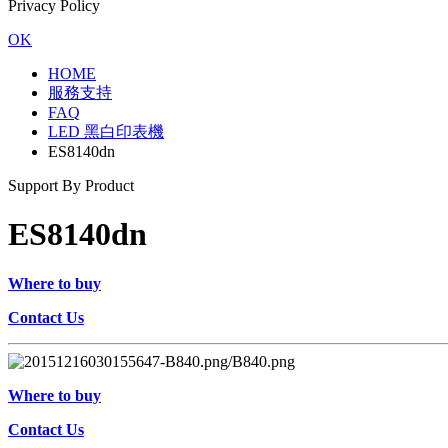
Privacy Policy
OK
HOME
服務支持
FAQ
LED 黑白印表機
ES8140dn
Support By Product
ES8140dn
Where to buy
Contact Us
Where to buy
Contact Us