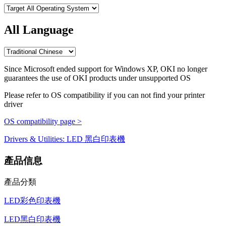
All Language
Since Microsoft ended support for Windows XP, OKI no longer
guarantees the use of OKI products under unsupported OS
Please refer to OS compatibility if you can not find your printer
driver
OS compatibility page >
Drivers & Utilities: LED 黑白印表機
產品信息
產品分類
LED彩色印表機
LED黑白印表機