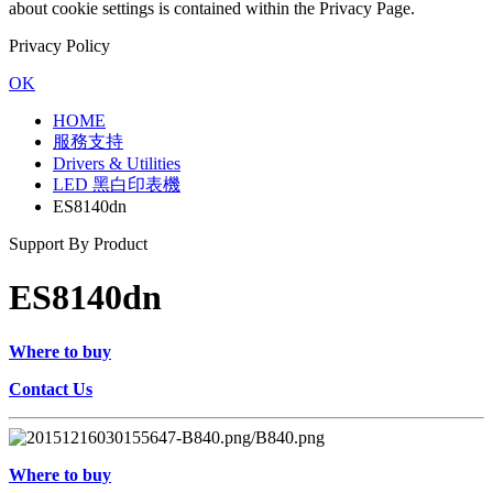
about cookie settings is contained within the Privacy Page.
Privacy Policy
OK
HOME
服務支持
Drivers & Utilities
LED 黑白印表機
ES8140dn
Support By Product
ES8140dn
Where to buy
Contact Us
Where to buy