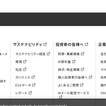
サステナビリティ
投資家の皆様へ
企
ォーメ
サステナビリティ経営
財務・業績情報
会
環境
IR資料室
投
社会
株式・株主情報
サ
ガバナンス
個人投資家の皆様へ
採
ら探す
ESGデータ
よくあるご質問
国
レポート
IRメール配信サービス
OKI
e
alize content and ads, to provide social media