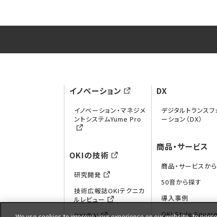
イノベーション
DX
イノベーション・マネジメ
デジタルトランスフ
ントシステムYume Pro
ーション（DX）
商品・サービス
OKIの技術
商品・サービスか
研究開発
50音から探す
技術広報誌OKIテクニカ
導入事例
ルレビュー
OKI Style Squar
OKIのAI
We use cookies to improve your experience on our website, to person