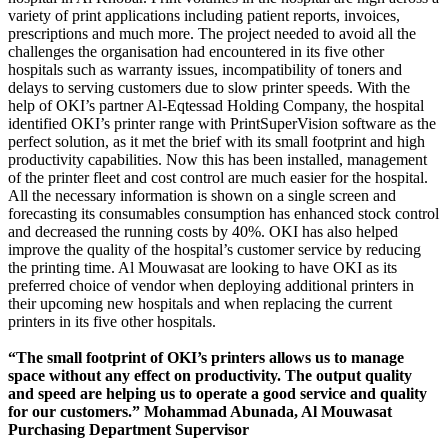
variety of print applications including patient reports, invoices,
prescriptions and much more. The project needed to avoid all the
challenges the organisation had encountered in its five other
hospitals such as warranty issues, incompatibility of toners and
delays to serving customers due to slow printer speeds. With the
help of OKI’s partner Al-Eqtessad Holding Company, the hospital
identified OKI’s printer range with PrintSuperVision software as the
perfect solution, as it met the brief with its small footprint and high
productivity capabilities. Now this has been installed, management
of the printer fleet and cost control are much easier for the hospital.
All the necessary information is shown on a single screen and
forecasting its consumables consumption has enhanced stock control
and decreased the running costs by 40%. OKI has also helped
improve the quality of the hospital’s customer service by reducing
the printing time. Al Mouwasat are looking to have OKI as its
preferred choice of vendor when deploying additional printers in
their upcoming new hospitals and when replacing the current
printers in its five other hospitals.
“The small footprint of OKI’s printers allows us to manage
space without any effect on productivity. The output quality
and speed are helping us to operate a good service and quality
for our customers.” Mohammad Abunada, Al Mouwasat
Purchasing Department Supervisor