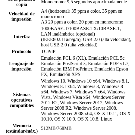
Monocromo: 9,5 segundos aproximadamente
copia
A4 (horizontal) 35 ppm a color, 35 ppm en
Velocidad de
monocromo
impresión
A3 20 ppm a color, 20 ppm en monocromo
1000BASE-T/100BASE-TX/10BASE-T,
LAN inalámbrica (opcional)
Interfaz
(IEEE802.11a/b/g/n), USB 2.0 (alta velocidad),
host USB 2.0 (alta velocidad)
Protocolo
TCP/IP
Emulación PCL 6 (XL), Emulación PCL 5c,
Lenguaje de
Emulación PostScript 3, Emulación PDF v1.7,
impresión
Emulación IBM ProPrinter, Emulación Epson
FX, Emulación XPS
Windows 10, Windows 10 x64, Windows 8.1,
Windows 8.1 x64, Windows 8, Windows 8
x64, Windows 7, Windows 7 x64, Windows
Sistemas
Vista, Windows Vista x64, Windows Server
operativos
2012 R2, Windows Server 2012, Windows
compatibles
Server 2008 R2, Windows Server 2008,
Windows Server 2008 x64, OS X 10.11, OS X
10.10, OS X 10.9, OS X 10.8, Linux
Memoria
512MB/768MB
(estándar/máx.)