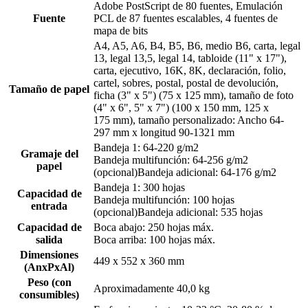
Adobe PostScript de 80 fuentes, Emulación
Fuente
PCL de 87 fuentes escalables, 4 fuentes de
mapa de bits
A4, A5, A6, B4, B5, B6, medio B6, carta, legal
13, legal 13,5, legal 14, tabloide (11" x 17"),
carta, ejecutivo, 16K, 8K, declaración, folio,
cartel, sobres, postal, postal de devolución,
Tamaño de papel
ficha (3" x 5") (75 x 125 mm), tamaño de foto
(4" x 6", 5" x 7") (100 x 150 mm, 125 x
175 mm), tamaño personalizado: Ancho 64-
297 mm x longitud 90-1321 mm
Bandeja 1: 64-220 g/m2
Gramaje del
Bandeja multifunción: 64-256 g/m2
papel
(opcional)Bandeja adicional: 64-176 g/m2
Bandeja 1: 300 hojas
Capacidad de
Bandeja multifunción: 100 hojas
entrada
(opcional)Bandeja adicional: 535 hojas
Capacidad de
Boca abajo: 250 hojas máx.
salida
Boca arriba: 100 hojas máx.
Dimensiones
449 x 552 x 360 mm
(AnxPxAl)
Peso (con
Aproximadamente 40,0 kg
consumibles)