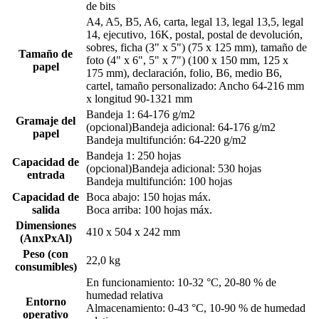
de bits
A4, A5, B5, A6, carta, legal 13, legal 13,5, legal
14, ejecutivo, 16K, postal, postal de devolución,
sobres, ficha (3" x 5") (75 x 125 mm), tamaño de
Tamaño de
foto (4" x 6", 5" x 7") (100 x 150 mm, 125 x
papel
175 mm), declaración, folio, B6, medio B6,
cartel, tamaño personalizado: Ancho 64-216 mm
x longitud 90-1321 mm
Bandeja 1: 64-176 g/m2
Gramaje del
(opcional)Bandeja adicional: 64-176 g/m2
papel
Bandeja multifunción: 64-220 g/m2
Bandeja 1: 250 hojas
Capacidad de
(opcional)Bandeja adicional: 530 hojas
entrada
Bandeja multifunción: 100 hojas
Capacidad de
Boca abajo: 150 hojas máx.
salida
Boca arriba: 100 hojas máx.
Dimensiones
410 x 504 x 242 mm
(AnxPxAl)
Peso (con
22,0 kg
consumibles)
En funcionamiento: 10-32 °C, 20-80 % de
humedad relativa
Entorno
Almacenamiento: 0-43 °C, 10-90 % de humedad
operativo