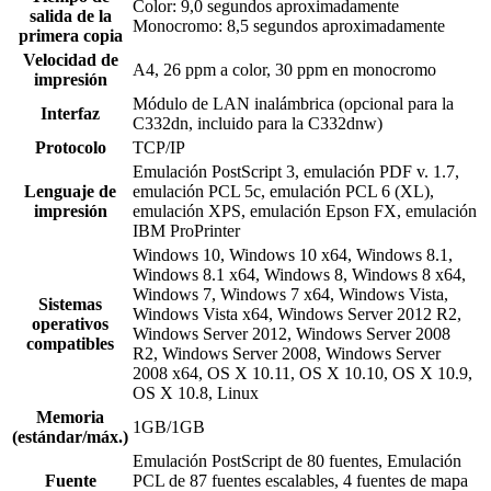
Color: 9,0 segundos aproximadamente
salida de la
Monocromo: 8,5 segundos aproximadamente
primera copia
Velocidad de
A4, 26 ppm a color, 30 ppm en monocromo
impresión
Módulo de LAN inalámbrica (opcional para la
Interfaz
C332dn, incluido para la C332dnw)
Protocolo
TCP/IP
Emulación PostScript 3, emulación PDF v. 1.7,
Lenguaje de
emulación PCL 5c, emulación PCL 6 (XL),
impresión
emulación XPS, emulación Epson FX, emulación
IBM ProPrinter
Windows 10, Windows 10 x64, Windows 8.1,
Windows 8.1 x64, Windows 8, Windows 8 x64,
Windows 7, Windows 7 x64, Windows Vista,
Sistemas
Windows Vista x64, Windows Server 2012 R2,
operativos
Windows Server 2012, Windows Server 2008
compatibles
R2, Windows Server 2008, Windows Server
2008 x64, OS X 10.11, OS X 10.10, OS X 10.9,
OS X 10.8, Linux
Memoria
1GB/1GB
(estándar/máx.)
Emulación PostScript de 80 fuentes, Emulación
Fuente
PCL de 87 fuentes escalables, 4 fuentes de mapa