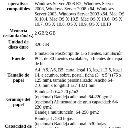
operativos
Windows Server 2008 R2, Windows Server
compatibles
2008, Windows Server 2008 x64, Windows
Server 2003, Windows Server 2003 x64, Mac OS
X 10.4, Mac OS X 10.5, Mac OS X 10.6, OS X
10.7, OS X 10.8, OS X 10.9, OS X 10.10
Memoria
2 GB/2 GB
(estándar/máx.)
Unidad de
320 GB
disco duro
Emulación PostScript de 136 fuentes, Emulación
Fuente
PCL de 80 fuentes escalables, 5 fuentes de mapa
de bits
A4, A5, A6, B5, carta, legal 13, legal 13,5, legal
Tamaño de
14, ejecutivo, sobre, postal, ficha (3" x 5") (75 x
papel
125 mm), tamaño personalizado: Ancho 64-
216 mm x longitud 127-1321 mm
Bandeja 1: 64-220 g/m2
(opcional) Bandeja adicional: 64-220 g/m2
Gramaje del
(opcional) Alimentador de gran capacidad: 64-
papel
220 g/m2
Bandeja multifunción: 64-250 g/m2
Bandeja 1: 530 hojas
(opcional) Bandeja adicional: 530 hojas
Capacidad de