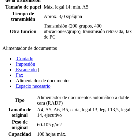
de la transmisión
Tamaño de papel
Máx. legal 14; mín. A5
Tiempo de
Aprox. 3,0 s/página
transmisión
Transmisión (200 grupos, 400
Otra función
ubicaciones/grupo), transmisión retrasada, fax
de PC
Alimentador de documentos
|
Copiado
|
Impresión
|
Escaneado
|
Fax
|
Alimentador de documentos
|
Espacio necesario
|
Alimentador de documentos automático a doble
Tipo
cara (RADF)
Tamaño de
A4, A5, A6, B5, carta, legal 13, legal 13,5, legal
original
14, ejecutivo
Peso de
60-105 g/m2
original
Capacidad
100 hojas máx.