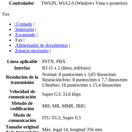
Controlador
TWAIN, WIA2.0 (Windows Vista o posterior)
Fax
|
Copiado
|
Impresión
|
Escaneado
|
Fax
|
Alimentador de documentos
|
Espacio necesario
|
Línea aplicable
PSTN, PBX
Interfaz
RJ-11 x 2 (línea, teléfono)
Normal: 8 puntos/mm x 3,85 líneas/mm
Resolución de la
Ilustración/foto: 8 puntos/mm x 7,7 líneas/mm
transmisión
Ultrafino: 16 puntos/mm x 15,4 líneas/mm
Velocidad de
Super G3: 33,6 kbps
comunicación
Método de
MH, MR, MMR, JBIG
codificación
Modo de
ITU-TG3, Super G3
comunicación
Tamaño original
Máx. legal 14, longitud 356 mm