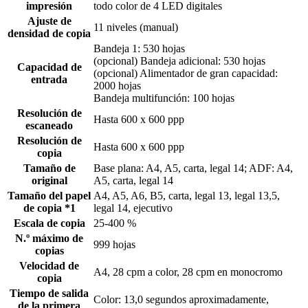
impresión
todo color de 4 LED digitales
Ajuste de
11 niveles (manual)
densidad de copia
Bandeja 1: 530 hojas
(opcional) Bandeja adicional: 530 hojas
Capacidad de
(opcional) Alimentador de gran capacidad:
entrada
2000 hojas
Bandeja multifunción: 100 hojas
Resolución de
Hasta 600 x 600 ppp
escaneado
Resolución de
Hasta 600 x 600 ppp
copia
Tamaño de
Base plana: A4, A5, carta, legal 14; ADF: A4,
original
A5, carta, legal 14
Tamaño del papel
A4, A5, A6, B5, carta, legal 13, legal 13,5,
de copia *1
legal 14, ejecutivo
Escala de copia
25-400 %
N.º máximo de
999 hojas
copias
Velocidad de
A4, 28 cpm a color, 28 cpm en monocromo
copia
Tiempo de salida
Color: 13,0 segundos aproximadamente,
de la primera