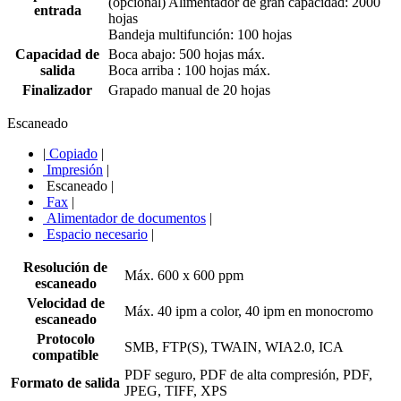
(opcional) Alimentador de gran capacidad: 2000
entrada
hojas
Bandeja multifunción: 100 hojas
Capacidad de
Boca abajo: 500 hojas máx.
salida
Boca arriba : 100 hojas máx.
Finalizador
Grapado manual de 20 hojas
Escaneado
|
Copiado
|
Impresión
|
Escaneado
|
Fax
|
Alimentador de documentos
|
Espacio necesario
|
Resolución de
Máx. 600 x 600 ppm
escaneado
Velocidad de
Máx. 40 ipm a color, 40 ipm en monocromo
escaneado
Protocolo
SMB, FTP(S), TWAIN, WIA2.0, ICA
compatible
PDF seguro, PDF de alta compresión, PDF,
Formato de salida
JPEG, TIFF, XPS