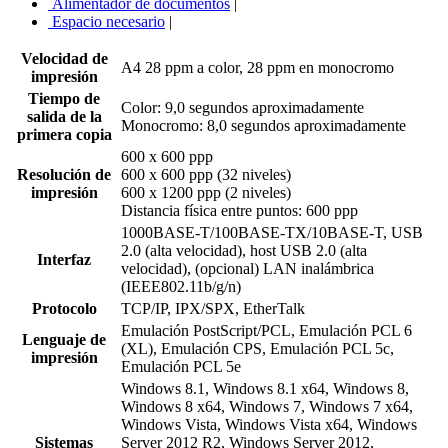
Alimentador de documentos
|
Espacio necesario
|
Velocidad de
A4 28 ppm a color, 28 ppm en monocromo
impresión
Tiempo de
Color: 9,0 segundos aproximadamente
salida de la
Monocromo: 8,0 segundos aproximadamente
primera copia
600 x 600 ppp
Resolución de
600 x 600 ppp (32 niveles)
impresión
600 x 1200 ppp (2 niveles)
Distancia física entre puntos: 600 ppp
1000BASE-T/100BASE-TX/10BASE-T, USB
2.0 (alta velocidad), host USB 2.0 (alta
Interfaz
velocidad), (opcional) LAN inalámbrica
(IEEE802.11b/g/n)
Protocolo
TCP/IP, IPX/SPX, EtherTalk
Emulación PostScript/PCL, Emulación PCL 6
Lenguaje de
(XL), Emulación CPS, Emulación PCL 5c,
impresión
Emulación PCL 5e
Windows 8.1, Windows 8.1 x64, Windows 8,
Windows 8 x64, Windows 7, Windows 7 x64,
Windows Vista, Windows Vista x64, Windows
Sistemas
Server 2012 R2, Windows Server 2012,