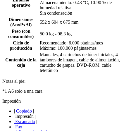
Almacenamiento: 0-43 °C, 10-90 % de
operativo
humedad relativa
Sin condensación
Dimensiones
552 x 604 x 675 mm
(AnxPxAl)
Peso (con
50,0 kg - 98,3 kg
consumibles)
Ciclo de
Recomendado: 6.000 páginas/mes
producción
Máximo: 100.000 páginas/mes
Manuales, 4 cartuchos de tóner iniciales, 4
Contenido de la
tambores de imagen, cable de alimentación,
caja
cartucho de grapas, DVD-ROM, cable
telefónico
Notas al pie;
*1 A6 solo a una cara.
Impresión
|
Copiado
|
Impresión
|
Escaneado
|
Fax
|