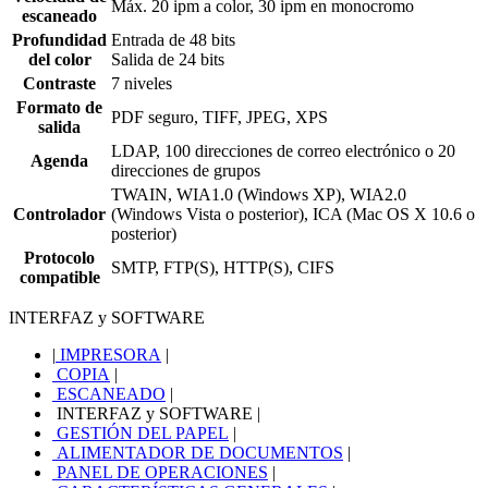
Máx. 20 ipm a color, 30 ipm en monocromo
escaneado
Profundidad
Entrada de 48 bits
del color
Salida de 24 bits
Contraste
7 niveles
Formato de
PDF seguro, TIFF, JPEG, XPS
salida
LDAP, 100 direcciones de correo electrónico o 20
Agenda
direcciones de grupos
TWAIN, WIA1.0 (Windows XP), WIA2.0
Controlador
(Windows Vista o posterior), ICA (Mac OS X 10.6 o
posterior)
Protocolo
SMTP, FTP(S), HTTP(S), CIFS
compatible
INTERFAZ y SOFTWARE
|
IMPRESORA
|
COPIA
|
ESCANEADO
|
INTERFAZ y SOFTWARE
|
GESTIÓN DEL PAPEL
|
ALIMENTADOR DE DOCUMENTOS
|
PANEL DE OPERACIONES
|