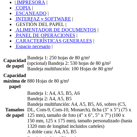
|
IMPRESORA
|
COPIA
|
ESCANEADO
|
INTERFAZ y SOFTWARE
|
GESTIÓN DEL PAPEL
|
ALIMENTADOR DE DOCUMENTOS
|
PANEL DE OPERACIONES
|
CARACTERÍSTICAS GENERALES
|
Espacio necesario
|
Bandeja 1: 250 hojas de 80 g/m²
Capacidad
(opcional) Bandeja 2: 530 hojas de 80 g/m²
de papel
Bandeja multifunción: 100 Hojas de 80 g/m²
Capacidad
máxima de
880 Hojas de 80 g/m²
papel
Bandeja 1: A4, A5, B5, A6
Bandeja 2: A4, A5, B5
Bandeja multifunción: A4, A5, B5, A6, sobres (C5,
Tamaños
DL, Com-9, Com-10, Monarch), ficha (3" x 5") (75 x
de papel
125 mm), tamaño de foto (4" x 6", 5" x 7") (100 x
150 mm, 125 x 175 mm), tamaño personalizado (hasta
1320 mm de longitud incluidos carteles)
A doble cara: A4, A5, B5