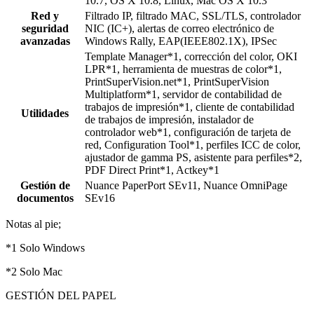
10.7, OS X 10.8, Linux, Mac OS X 10.3
Red y
Filtrado IP, filtrado MAC, SSL/TLS, controlador
seguridad
NIC (IC+), alertas de correo electrónico de
avanzadas
Windows Rally, EAP(IEEE802.1X), IPSec
Template Manager*1, corrección del color, OKI
LPR*1, herramienta de muestras de color*1,
PrintSuperVision.net*1, PrintSuperVision
Multiplatform*1, servidor de contabilidad de
trabajos de impresión*1, cliente de contabilidad
Utilidades
de trabajos de impresión, instalador de
controlador web*1, configuración de tarjeta de
red, Configuration Tool*1, perfiles ICC de color,
ajustador de gamma PS, asistente para perfiles*2,
PDF Direct Print*1, Actkey*1
Gestión de
Nuance PaperPort SEv11, Nuance OmniPage
documentos
SEv16
Notas al pie;
*1 Solo Windows
*2 Solo Mac
GESTIÓN DEL PAPEL