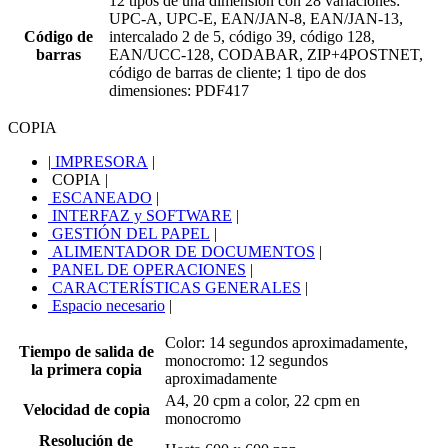
12 tipos de una dimensión con 28 variaciones:
UPC-A, UPC-E, EAN/JAN-8, EAN/JAN-13,
Código de
intercalado 2 de 5, código 39, código 128,
barras
EAN/UCC-128, CODABAR, ZIP+4POSTNET,
código de barras de cliente; 1 tipo de dos
dimensiones: PDF417
COPIA
|
IMPRESORA
|
COPIA
|
ESCANEADO
|
INTERFAZ y SOFTWARE
|
GESTIÓN DEL PAPEL
|
ALIMENTADOR DE DOCUMENTOS
|
PANEL DE OPERACIONES
|
CARACTERÍSTICAS GENERALES
|
Espacio necesario
|
Color: 14 segundos aproximadamente,
Tiempo de salida de
monocromo: 12 segundos
la primera copia
aproximadamente
A4, 20 cpm a color, 22 cpm en
Velocidad de copia
monocromo
Resolución de