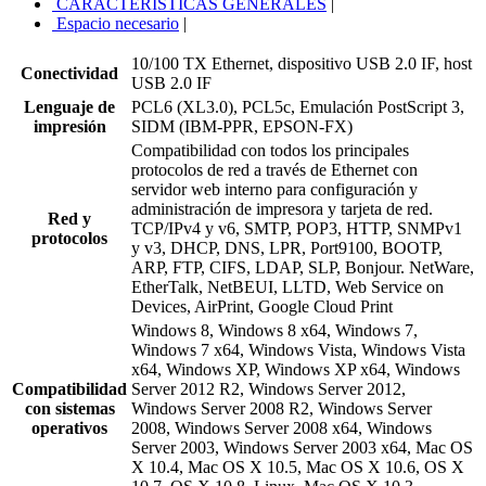
CARACTERÍSTICAS GENERALES
|
Espacio necesario
|
10/100 TX Ethernet, dispositivo USB 2.0 IF, host
Conectividad
USB 2.0 IF
Lenguaje de
PCL6 (XL3.0), PCL5c, Emulación PostScript 3,
impresión
SIDM (IBM-PPR, EPSON-FX)
Compatibilidad con todos los principales
protocolos de red a través de Ethernet con
servidor web interno para configuración y
administración de impresora y tarjeta de red.
Red y
TCP/IPv4 y v6, SMTP, POP3, HTTP, SNMPv1
protocolos
y v3, DHCP, DNS, LPR, Port9100, BOOTP,
ARP, FTP, CIFS, LDAP, SLP, Bonjour. NetWare,
EtherTalk, NetBEUI, LLTD, Web Service on
Devices, AirPrint, Google Cloud Print
Windows 8, Windows 8 x64, Windows 7,
Windows 7 x64, Windows Vista, Windows Vista
x64, Windows XP, Windows XP x64, Windows
Compatibilidad
Server 2012 R2, Windows Server 2012,
con sistemas
Windows Server 2008 R2, Windows Server
operativos
2008, Windows Server 2008 x64, Windows
Server 2003, Windows Server 2003 x64, Mac OS
X 10.4, Mac OS X 10.5, Mac OS X 10.6, OS X