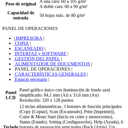
A una cara: 60 a 105 g/m²
Peso de original
A doble cara: 60 a 90 g/m²
Capacidad de
50 hojas máx. de 80 g/m²
entrada
PANEL DE OPERACIONES
|
IMPRESORA
|
COPIA
|
ESCANEADO
|
INTERFAZ y SOFTWARE
|
GESTIÓN DEL PAPEL
|
ALIMENTADOR DE DOCUMENTOS
|
PANEL DE OPERACIONES
|
CARACTERÍSTICAS GENERALES
|
Espacio necesario
|
Panel gráfico único con iluminación de fondo azul
Panel
simplificado: 84,1 mm (Al) x 33,6 mm (An)
LCD
Resolución: 320 x 128 puntos
12 teclas alfanuméricas, 3 botones de función principales
(Copy [Copiar], Scan [Escaneado], Print [Imprimir]),
Color & Mono Start (Inicio en color y monocromo),
Status (Estado), Setting (Configuración), Help (Ayuda), 6
Teclado
botones de navegación principales (Back [Atrás], Up