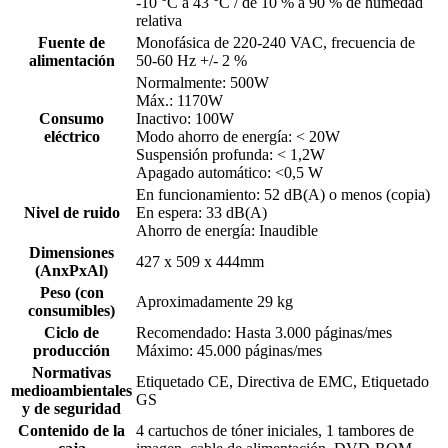
-10 °C a 43 °C / de 10 % a 90 % de humedad
relativa
Fuente de
Monofásica de 220-240 VAC, frecuencia de
alimentación
50-60 Hz +/- 2 %
Normalmente: 500W
Máx.: 1170W
Consumo
Inactivo: 100W
eléctrico
Modo ahorro de energía: < 20W
Suspensión profunda: < 1,2W
Apagado automático: <0,5 W
En funcionamiento: 52 dB(A) o menos (copia)
Nivel de ruido
En espera: 33 dB(A)
Ahorro de energía: Inaudible
Dimensiones
427 x 509 x 444mm
(AnxPxAl)
Peso (con
Aproximadamente 29 kg
consumibles)
Ciclo de
Recomendado: Hasta 3.000 páginas/mes
producción
Máximo: 45.000 páginas/mes
Normativas
Etiquetado CE, Directiva de EMC, Etiquetado
medioambientales
GS
y de seguridad
Contenido de la
4 cartuchos de tóner iniciales, 1 tambores de