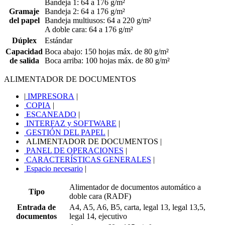
Bandeja 1: 64 a 176 g/m²
Gramaje
Bandeja 2: 64 a 176 g/m²
del papel
Bandeja multiusos: 64 a 220 g/m²
A doble cara: 64 a 176 g/m²
Dúplex
Estándar
Capacidad
Boca abajo: 150 hojas máx. de 80 g/m²
de salida
Boca arriba: 100 hojas máx. de 80 g/m²
ALIMENTADOR DE DOCUMENTOS
|
IMPRESORA
|
COPIA
|
ESCANEADO
|
INTERFAZ y SOFTWARE
|
GESTIÓN DEL PAPEL
|
ALIMENTADOR DE DOCUMENTOS
|
PANEL DE OPERACIONES
|
CARACTERÍSTICAS GENERALES
|
Espacio necesario
|
Alimentador de documentos automático a
Tipo
doble cara (RADF)
Entrada de
A4, A5, A6, B5, carta, legal 13, legal 13,5,
documentos
legal 14, ejecutivo