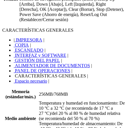
[Arriba], Down [Abajo], Left [Izquierda], Right
[Derecha], OK [Aceptar]), Clear (Borrar), Stop (Detener),
Power Save (Ahorro de energía), Reset/Log Out
(Restablecer/Cerrar sesión)
CARACTERÍSTICAS GENERALES
|
IMPRESORA
|
COPIA
|
ESCANEADO
|
INTERFAZ y SOFTWARE
|
GESTIÓN DEL PAPEL
|
ALIMENTADOR DE DOCUMENTOS
|
PANEL DE OPERACIONES
|
CARACTERÍSTICAS GENERALES
|
Espacio necesario
|
Memoria
256MB/768MB
(estándar/máx.)
Temperatura y humedad en funcionamiento: De
10 °C a 32 °C (se recomienda de 17 °C a
27 °C)/del 20 % al 80 % de humedad relativa
Medio ambiente
(se recomienda del 50 % al 70 %)
Temperatura/humedad de almacenamiento: De