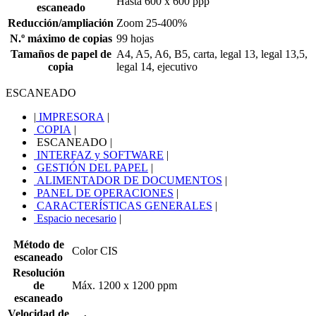
Hasta 600 x 600 ppp
escaneado
Reducción/ampliación
Zoom 25-400%
N.º máximo de copias
99 hojas
Tamaños de papel de
A4, A5, A6, B5, carta, legal 13, legal 13,5,
copia
legal 14, ejecutivo
ESCANEADO
|
IMPRESORA
|
COPIA
|
ESCANEADO
|
INTERFAZ y SOFTWARE
|
GESTIÓN DEL PAPEL
|
ALIMENTADOR DE DOCUMENTOS
|
PANEL DE OPERACIONES
|
CARACTERÍSTICAS GENERALES
|
Espacio necesario
|
Método de
Color CIS
escaneado
Resolución
de
Máx. 1200 x 1200 ppm
escaneado
Velocidad de