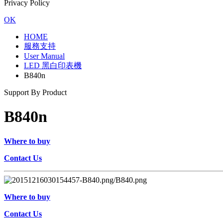
Privacy Policy
OK
HOME
服務支持
User Manual
LED 黑白印表機
B840n
Support By Product
B840n
Where to buy
Contact Us
Where to buy
Contact Us