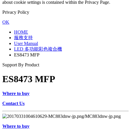
about cookie settings is contained within the Privacy Page.
Privacy Policy
OK
HOME
服務支持
User Manual
LED 多功能彩色複合機
ES8473 MFP
Support By Product
ES8473 MFP
Where to buy
Contact Us
Where to buy