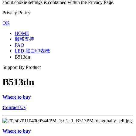
about cookie settings is contained within the Privacy Page.
Privacy Policy
OK
HOME
服務支持
FAQ
LED 黑白印表機
B513dn
Support By Product
B513dn
Where to buy
Contact Us
Where to buy