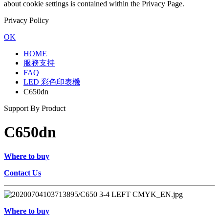
about cookie settings is contained within the Privacy Page.
Privacy Policy
OK
HOME
服務支持
FAQ
LED 彩色印表機
C650dn
Support By Product
C650dn
Where to buy
Contact Us
Where to buy