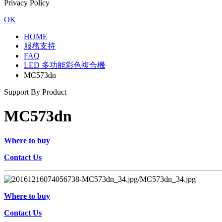
Privacy Policy
OK
HOME
服務支持
FAQ
LED 多功能彩色複合機
MC573dn
Support By Product
MC573dn
Where to buy
Contact Us
Where to buy
Contact Us