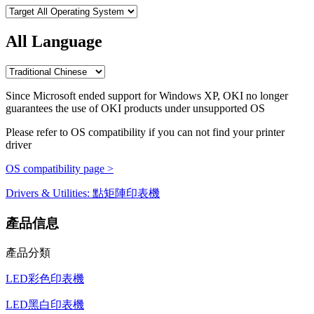
All Language
Since Microsoft ended support for Windows XP, OKI no longer
guarantees the use of OKI products under unsupported OS
Please refer to OS compatibility if you can not find your printer
driver
OS compatibility page >
Drivers & Utilities: 點矩陣印表機
產品信息
產品分類
LED彩色印表機
LED黑白印表機