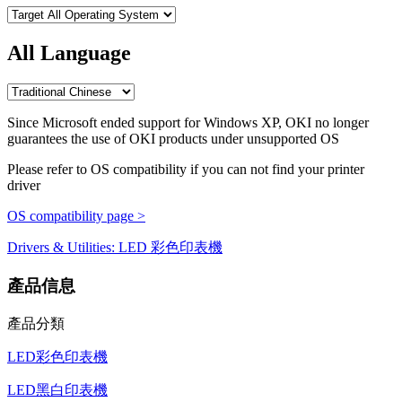
All Language
Since Microsoft ended support for Windows XP, OKI no longer
guarantees the use of OKI products under unsupported OS
Please refer to OS compatibility if you can not find your printer
driver
OS compatibility page >
Drivers & Utilities: LED 彩色印表機
產品信息
產品分類
LED彩色印表機
LED黑白印表機