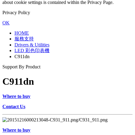
about cookie settings is contained within the Privacy Page.
Privacy Policy
OK
HOME
服務支持
Drivers & Utilities
LED 彩色印表機
C911dn
Support By Product
C911dn
Where to buy
Contact Us
Where to buy