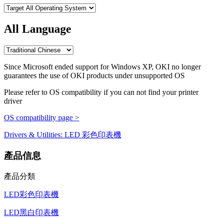
All Language
Since Microsoft ended support for Windows XP, OKI no longer
guarantees the use of OKI products under unsupported OS
Please refer to OS compatibility if you can not find your printer
driver
OS compatibility page >
Drivers & Utilities: LED 彩色印表機
產品信息
產品分類
LED彩色印表機
LED黑白印表機