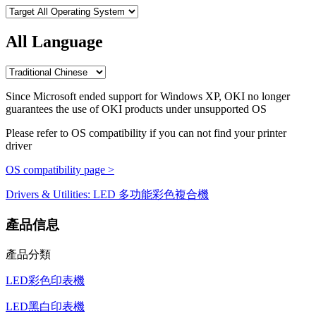
All Language
Since Microsoft ended support for Windows XP, OKI no longer
guarantees the use of OKI products under unsupported OS
Please refer to OS compatibility if you can not find your printer
driver
OS compatibility page >
Drivers & Utilities: LED 多功能彩色複合機
產品信息
產品分類
LED彩色印表機
LED黑白印表機