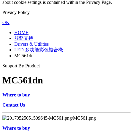
about cookie settings is contained within the Privacy Page.
Privacy Policy
OK
HOME
服務支持
Drivers & Utilities
LED 多功能彩色複合機
MC561dn
Support By Product
MC561dn
Where to buy
Contact Us
Where to buy