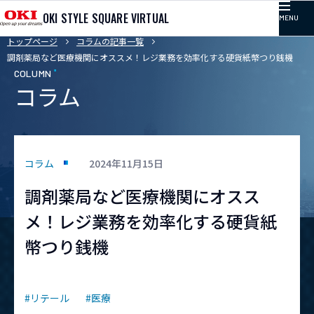
OKI STYLE SQUARE VIRTUAL
MENU
トップページ
コラムの記事一覧
TOP
調剤薬局など医療機関にオススメ！レジ業務を効率化する硬貨紙幣つり銭機
COLUMN
コラム
記事カテゴリ
コラム
コラム
2024年11月15日
調剤薬局など医療機関にオスス
プレゼンテーション
メ！レジ業務を効率化する硬貨紙
幣つり銭機
イベント
取り組み
#リテール
#医療