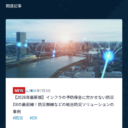
関連記事
NEW
コラム
2026年7月3日
【2026年最新版】インフラの予防保全に欠かせない防災
DXの最前線！防災無線などの総合防災ソリューションの
事例
#防災
#DX