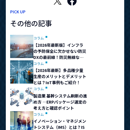
PICK UP
その他の記事
コラム
【2026年最新版】インフラ
の予防保全に欠かせない防災
DXの最前線！防災無線など
の総合防災ソリューションの
コラム
事例
【2026年最新】多品種少量
生産のメリットとデメリット
とは？IoT事例もご紹介！
コラム
製造業 基幹システム刷新の進
め方 ―ERPパッケージ選定の
考え方と確認ポイント
コラム
イノベーション・マネジメン
トシステム（IMS）とは？IS