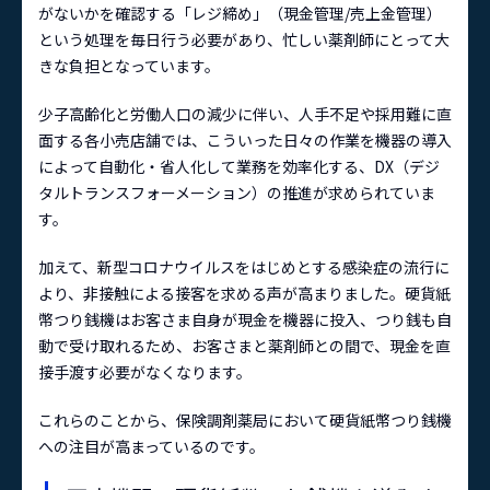
がないかを確認する「レジ締め」（現金管理/売上金管理）
という処理を毎日行う必要があり、忙しい薬剤師にとって大
きな負担となっています。
少子高齢化と労働人口の減少に伴い、人手不足や採用難に直
面する各小売店舗では、こういった日々の作業を機器の導入
によって自動化・省人化して業務を効率化する、DX（デジ
タルトランスフォーメーション）の推進が求められていま
す。
加えて、新型コロナウイルスをはじめとする感染症の流行に
より、非接触による接客を求める声が高まりました。硬貨紙
幣つり銭機はお客さま自身が現金を機器に投入、つり銭も自
動で受け取れるため、お客さまと薬剤師との間で、現金を直
接手渡す必要がなくなります。
これらのことから、保険調剤薬局において硬貨紙幣つり銭機
への注目が高まっているのです。