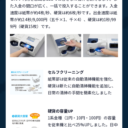
た入金の間口が広く、一括で投入することができます。入金
速度は紙幣が約4枚/秒、硬貨は約6枚/秒です。出金速度は紙
幣が約2.4秒/9,000円（五千×1、千×4）、硬貨は約1秒/99
9円（硬貨15枚）です。
セルフクリーニング
紙幣部は従来の自動清掃機能を強化、
硬貨は新たに自動清掃機能を追加し、
日常の清掃の手間を簡素化しました
硬貨の容量UP
1系金種（1円・10円・100円）の容量
を従来機と比べ25%UPしました。日中