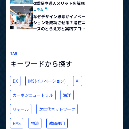
O認証や導入メリットを解説
コラム
なぜデザイン思考がイノベー
ションを成功させる？潜在ニ
ーズのとらえ方と実践プロセ
スを解説
TAG
キーワードから探す
DX
IMS(イノベーション)
AI
カーボンニュートラル
海洋
リテール
次世代ネットワーク
EMS
物流
遠隔運用