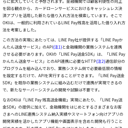
らに拡大していくと予想されます。金融機関では顧客利便性の向上
を図る観点から、カードローンサービスにおけるキャッシュレス決
済アプリを活用した新たな借り入れ方法を模索しています。そこで
OKIは、一般的に利用されているLINE Pay残高を活用した借り入れ方
法を考案しました。
この方法の実現にあたっては、LINE Pay社が提供する「LINE Payか
んたん送金サービス」のAPI
(注1)
と金融機関の業務システムを連携
させる必要があります。OKIの「LINE Pay送金SDK」は、「LINE Pay
かんたん送金サービス」とのAPI連携に必要なHTTP
(注2)
通信部分の
プログラムを組み込んでおり、業務システム側で必要最低限の情報
を設定するだけで、APIを実行することができます。「LINE Pay送金
SDK」を既存の業務システムに組み込むだけで連携が実現できるの
で、新たなサーバーシステムの開発や試験は不要です。
なおOKIは「LINE Pay 残高送金機能」実現にあたり、「LINE Pay送
金SDK」の提供に加えて、金融機関をはじめとするさまざまなお客
さまへのLINE連携システム納入実績やスマートフォン向けアプリの
開発実績を活かしたアプリ機能や画面表示を含めた開発も行うこと