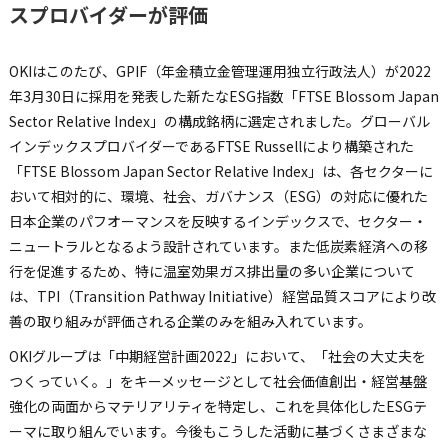
スプロバイダーが評価
OKIはこのたび、GPIF（年金積立金管理運用独立行政法人）が2022
年3月30日に採用を発表した新たなESG指数「FTSE Blossom Japan
Sector Relative Index」の構成銘柄に選定されました。グローバル
インデックスプロバイダーであるFTSE Russellにより構築された
「FTSE Blossom Japan Sector Relative Index」は、各セクターに
おいて相対的に、環境、社会、ガバナンス（ESG）の対応に優れた
日本企業のパフオーマンスを反映するインデックスで、セクター・
ニュートラルとなるよう設計されています。また低炭素経済への移
行を促進するため、特に温室効果ガス排出量の多い企業について
は、TPI（Transition Pathway Initiative）経営品質スコアにより改
善の取り組みが評価される企業のみを組み入れています。
OKIグループは「中期経営計画2022」において、「社会の大丈夫を
つくっていく。」をキーメッセージとして社会価値創出・経営基盤
強化の両面からマテリアリティを特定し、これを具体化したESGテ
ーマに取り組んでいます。今後もこうした活動に基づくさまざまな