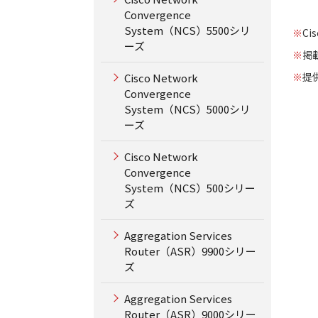
Convergence
System（NCS）5500シリ
※
C
ーズ
※
掲
※
提供
Cisco Network
Convergence
System（NCS）5000シリ
ーズ
Cisco Network
Convergence
System（NCS）500シリー
ズ
Aggregation Services
Router（ASR）9900シリー
ズ
Aggregation Services
Router（ASR）9000シリー