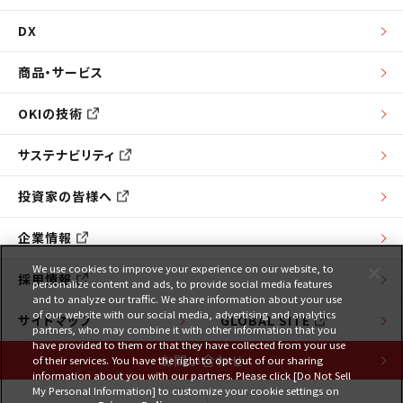
DX
商品・サービス
OKIの技術
サステナビリティ
投資家の皆様へ
企業情報
We use cookies to improve your experience on our website, to
採用情報
personalize content and ads, to provide social media features
and to analyze our traffic. We share information about your use
of our website with our social media, advertising and analytics
サイトマップ
GLOBAL SITE
partners, who may combine it with other information that you
have provided to them or that they have collected from your use
お問い合わせ
of their services. You have the right to opt out of our sharing
information about you with our partners. Please click [Do Not Sell
My Personal Information] to customize your cookie settings on