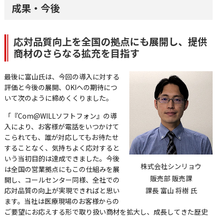
成果・今後
応対品質向上を全国の拠点にも展開し、提供
商材のさらなる拡充を目指す
最後に富山氏は、今回の導入に対する
評価と今後の展開、OKIへの期待につ
いて次のように締めくくりました。
「『Com@WILLソフトフォン』の導
入により、お客様が電話をいつかけて
こられても、誰が対応してもお待たせ
することなく、気持ちよく応対すると
いう当初目的は達成できました。今後
株式会社シンリョウ
は全国の営業拠点にもこの仕組みを展
販売部 販売課
開し、コールセンター同様、全社での
応対品質の向上が実現できればと思い
課長 富山 将樹 氏
ます。当社は医療現場のお客様からの
ご要望にお応えする形で取り扱い商材を拡大し、成長してきた歴史