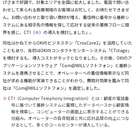
げさまで好調で、対象エリアを全国に拡大しました。電話で問い合
わせして来られる医療現場のお客様はお忙しく、お待たせできませ
ん。お問い合わせと取り扱い商材が増え、着信時に番号から基幹シ
ステムにある相手先の情報を探して応対する従来の業務フローに限
界を感じ、CTI（
※
）の導入を検討しました」。
同社はかねてからOKIのビジネスホン「CrosCore2」を活用していた
こともあり、当初はOKIのコンタクトセンターシステム「CTstage」
を検討するも、導入コストがネックとなりました。その後、OKIのア
プリケーションソフトウェア「Com@WILLソフトフォン」と基幹シ
ステムを連携させることで、オペレーターへの着信情報表示など同
社が求める機能が実装できることがわかり、費用対効果を鑑みて同
社は「Com@WILLソフトフォン」を選定しました。
※
CTI（Computer Telephony Integration）とは：顧客の電話番
号に基づいて基幹システムに蓄積したデータベースから顧客情
報を検索し、コンピューターの画面上に表示することができる
仕組み。オペレーターの負荷軽減と共に応対品質の向上につな
がるとして、多くのコールセンターが導入している。