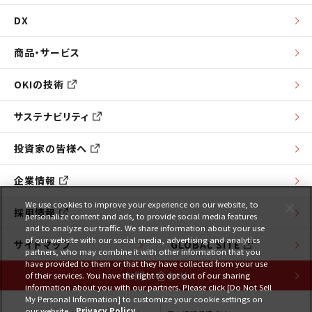
DX
商品・サービス
OKIの技術
サステナビリティ
投資家の皆様へ
企業情報
We use cookies to improve your experience on our website, to
採用情報
personalize content and ads, to provide social media features
and to analyze our traffic. We share information about your use
of our website with our social media, advertising and analytics
サイトマップ
GLOBAL SITE
partners, who may combine it with other information that you
have provided to them or that they have collected from your use
お問い合わせ
of their services. You have the right to opt out of our sharing
information about you with our partners. Please click [Do Not Sell
My Personal Information] to customize your cookie settings on
our website.
Privacy Policy