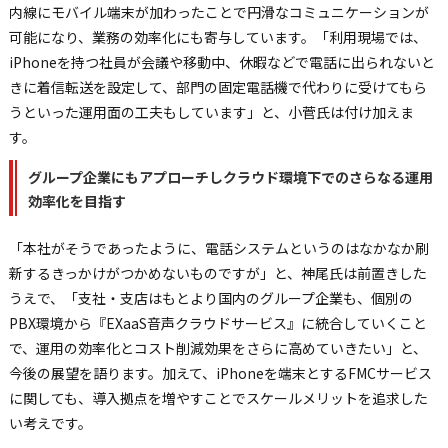
内線にモバイル端末が加わったことで円滑なコミュニケーションが
可能になり、業務の効率化にも寄与しています。「利用現場では、
iPhoneを持つ社員が会議や移動中、休暇などで電話に出られないと
きに着信転送を設定して、部門の固定電話機で代わりに受けてもら
うといった運用面の工夫もしています」と、小菅氏は付け加えま
す。
グループ企業にもアプローチしクラウド環境下でのさらなる運用
効率化を目指す
「本社がそうであったように、電話システムというのはなかなか刷
新するきっかけがつかめないものですが」と、神尾氏は前置きした
うえで、「支社・支店はもとより国内のグループ企業も、個別の
PBX環境から『EXaaS音声クラウドサービス』に統合していくこと
で、運用の効率化とコスト削減効果をさらに高めていきたい」と、
今後の展望を語ります。加えて、iPhoneを端末とするFMCサービス
に関しても、導入拠点を増やすことでスケールメリットを追求した
い考えです。