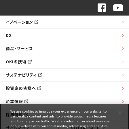
イノベーション
DX
商品・サービス
OKIの技術
サステナビリティ
投資家の皆様へ
企業情報
We use cookies to improve your experience on our website, to
採用情報
personalize content and ads, to provide social media features
and to analyze our traffic. We share information about your use
of our website with our social media, advertising and analytics
サイトマップ
GLOBAL SITE