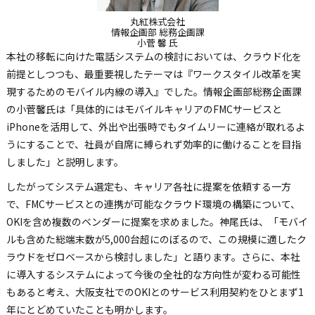
丸紅株式会社
情報企画部 総務企画課
小菅 馨 氏
本社の移転に向けた電話システムの検討においては、クラウド化を
前提としつつも、最重要視したテーマは『ワークスタイル改革を実
現するためのモバイル内線の導入』でした。情報企画部総務企画課
の小菅馨氏は「具体的にはモバイルキャリアのFMCサービスと
iPhoneを活用して、外出や出張時でもタイムリーに連絡が取れるよ
うにすることで、社員が自席に縛られず効率的に働けることを目指
しました」と説明します。
したがってシステム選定も、キャリア各社に提案を依頼する一方
で、FMCサービスとの連携が可能なクラウド環境の構築について、
OKIを含め複数のベンダーに提案を求めました。神尾氏は、「モバイ
ルも含めた総端末数が5,000台超にのぼるので、この規模に適したク
ラウドをゼロベースから検討しました」と語ります。さらに、本社
に導入するシステムによって今後の全社的な方向性が変わる可能性
もあると考え、大阪支社でのOKIとのサービス利用契約をひとまず1
年にとどめていたことも明かします。