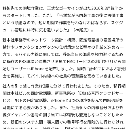
移転先での現場作業は、正式なゴーサインが出た2016年3月後半か
らスタートしました。ただ、「当然ながら内装工事の後に設備工事
という順番なので、短い期間で作業を行わなければならず、スケジ
ュール管理には特に気を遣いました」（神尾氏）。
新本社事務所のネットワーク設計・構築、固定電話機の設置場所の
検討やファンクションボタンの仕様策定など種々の作業を進める一
方で、モバイル内線に関しては、移転当日の混乱を極力避けるため
に既存のPBX環境と連携させる形でFMCサービスの利用を7月から開
始しユーザーへiPhoneを配布しました。同時に計40回におよぶ説明
会を実施し、モバイル内線への社員の習熟度を高めていきました。
社内の引っ越し作業は2度に分けて行われました。そのため、移行期
間は本社ビルの固定電話機、新事務所の「EXaaS音声クラウドサー
ビス」配下の固定電話機、iPhoneと3つの環境を結んで内線通話を
可能にする必要がありました。また、社員個々の内線番号および外
線ダイヤルイン番号の割り当ては移転後も変更しないこととしたた
め、新旧のシステム間・端末間での番号移行を段階的に行わなけれ