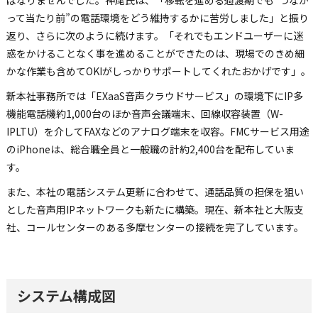
ばなりませんでした。神尾氏は、「移転を進める過渡期でも“つなが
って当たり前”の電話環境をどう維持するかに苦労しました」と振り
返り、さらに次のように続けます。「それでもエンドユーザーに迷
惑をかけることなく事を進めることができたのは、現場でのきめ細
かな作業も含めてOKIがしっかりサポートしてくれたおかげです」。
新本社事務所では「EXaaS音声クラウドサービス」の環境下にIP多
機能電話機約1,000台のほか音声会議端末、回線収容装置（W-
IPLTU）を介してFAXなどのアナログ端末を収容。FMCサービス用途
のiPhoneは、総合職全員と一般職の計約2,400台を配布していま
す。
また、本社の電話システム更新に合わせて、通話品質の担保を狙い
とした音声用IPネットワークも新たに構築。現在、新本社と大阪支
社、コールセンターのある多摩センターの接続を完了しています。
システム構成図