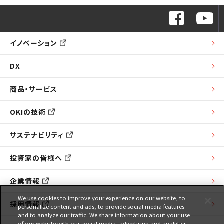
イノベーション
DX
商品・サービス
OKIの技術
サステナビリティ
投資家の皆様へ
企業情報
We use cookies to improve your experience on our website, to
採用情報
personalize content and ads, to provide social media features
and to analyze our traffic. We share information about your use
of our website with our social media, advertising and analytics