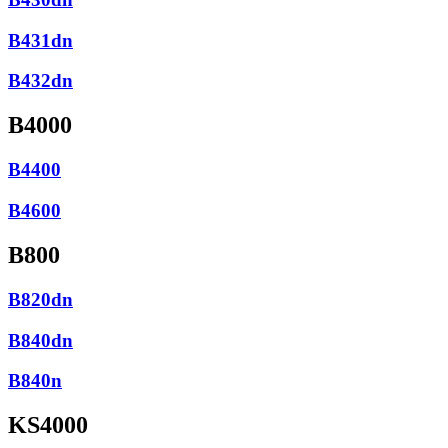
B431dn
B432dn
B4000
B4400
B4600
B800
B820dn
B840dn
B840n
KS4000