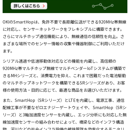
OKIのSmartHopは、免許不要で長距離伝送ができる920MHz帯無線
に対応し、センサーネットワークをフレキシブルに構築できます。
さらにマルチホップ通信機能により、無線通信の信頼性を向上。さ
まざまな場所でのセンサー情報の収集や機器制御にご利用いただけ
ます。
シリアル透過や低速移動体対応などの機能を内蔵し、高信頼の
920MHz帯マルチホップ無線でマルチベンダーIoTシステムが構築で
きるMHシリーズと、消費電力を抑え、これまで困難だった電池駆動
のマルチホップネットワークを構築できるSRシリーズがあり、お客
様の使用方法・目的に応じて、最適な商品をお選びいただけます。
また、SmartHop（SRシリーズ）とLTEを内蔵し、電源工事、通信
配線工事が不要なゼロエナジーゲートウェイや、 SmartHop（SRシ
リーズ）と3軸加速度センサーを内蔵し、エッジ分析にも対応した無
線加速度センサーの組み合わせによって、橋梁などのインフラ構造
物、河川などの社会インフラ設備の維持管理を効率化するモニタリ