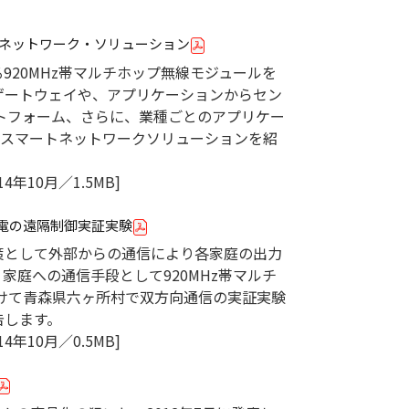
トネットワーク・ソリューション
920MHz帯マルチホップ無線モジュールを
ゲートウェイや、アプリケーションからセン
トフォーム、さらに、業種ごとのアプリケー
のスマートネットワークソリューションを紹
4年10月／1.5MB]
発電の遠隔制御実証実験
策として外部からの通信により各家庭の出力
家庭への通信手段として920MHz帯マルチ
かけて青森県六ヶ所村で双方向通信の実証実験
告します。
4年10月／0.5MB]