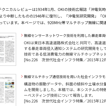
Iテクニカルレビューは1934年1月、OKIの技術広報誌「沖電
より中断したものの1946年に復刊し、「沖電気研究開発」「O
っています。本ページでは、920MHz帯マルチホップ無線に
無線センサーネットワーク技術を利用した暴走車両
OKIは東日本高速道路株式会社と共同で、高速
する暴走車両侵入通知システムの研究開発をし
技術である低消費電力の無線マルチホップネッ
[No.226 次世代社会インフラ特集／2015年12月
無線マルチホップ通信技術を用いた社会インフラモ
構造物の振動データや、斜面の傾斜や土壌水分
ムを開発しました。本稿では、本システムの特
ーベスティング技術について報告します。
[No.226 次世代社会インフラ特集／2015年12月