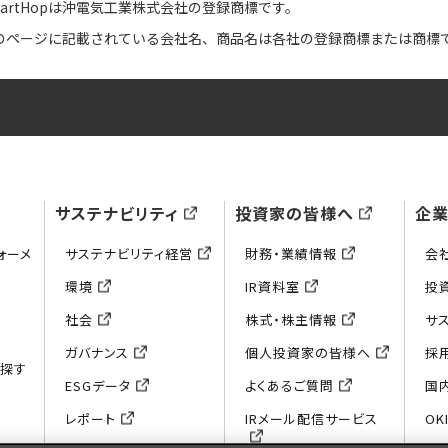
martHopは沖電気工業株式会社の登録商標です。
のページに記載されている会社名、商品名は各社の登録商標または商標
サステナビリティ
投資家の皆様へ
企
ォーメ
サステナビリティ経営
財務・業績情報
会
環境
IR資料室
投
社会
株式・株主情報
サ
ガバナンス
個人投資家の皆様へ
採
ら探す
ESGデータ
よくあるご質問
国
レポート
IRメール配信サービス
OKI