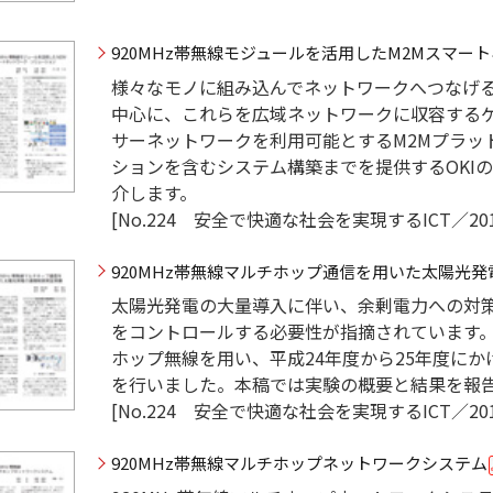
920MHz帯無線モジュールを活用したM2Mスマー
様々なモノに組み込んでネットワークへつなげる
中心に、これらを広域ネットワークに収容する
サーネットワークを利用可能とするM2Mプラッ
ションを含むシステム構築までを提供するOKI
介します。
[No.224 安全で快適な社会を実現するICT／201
920MHz帯無線マルチホップ通信を用いた太陽光
太陽光発電の大量導入に伴い、余剰電力への対
をコントロールする必要性が指摘されています。
ホップ無線を用い、平成24年度から25年度に
を行いました。本稿では実験の概要と結果を報
[No.224 安全で快適な社会を実現するICT／201
920MHz帯無線マルチホップネットワークシステム