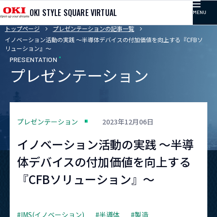
OKI STYLE SQUARE VIRTUAL
MENU
トップページ
プレゼンテーションの記事一覧
TOP
イノベーション活動の実践 ～半導体デバイスの付加価値を向上する『CFBソ
リューション』～
PRESENTATION
プレゼンテーション
記事カテゴリ
コラム
プレゼンテーション
2023年12月06日
プレゼンテーション
イノベーション活動の実践 ～半導
体デバイスの付加価値を向上する
イベント
『CFBソリューション』～
取り組み
#IMS(イノベーション)
#半導体
#製造