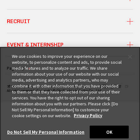
RECRUIT
EVENT &
INTERNSHIP
We use cookies to improve your experience on our
website, to personalize content and ads, to provide social
Page top
media features and to analyze our traffic. We share
information about your use of our website with our social
media, advertising and analytics partners, who may
combine it with other information that you have provided
オフィシャルサイトへ
プライバシーポリシー
お問い合わせ
All rights reserved, Copyright © Oki Electric Industry Co., Ltd.
to them or that they have collected from your use of their
services. You have the right to opt out of our sharing
information about you with our partners. Please click [Do
Not Sell My Personal Information] to customize your
cookie settings on our website.
Privacy Policy
Do Not Sell My Personal Information
OK