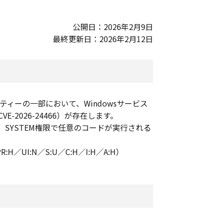
公開日：2026年2月9日
最終更新日：2026年2月12日
ティーの一部において、Windowsサービス
2026-24466）が存在します。
SYSTEM権限で任意のコードが実行される
／PR:H／UI:N／S:U／C:H／I:H／A:H）