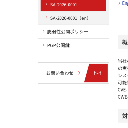
En
SA-2026-0001
SA-2026-0001（en）
脆弱性公開ポリシー
概
PGP公開鍵
当社
の実
シス
可能
CVE
CWE
対