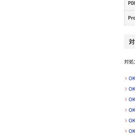
PDF
Pro
対
対処
O
O
O
OK
OK
O