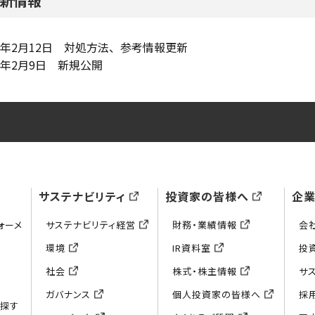
新情報
26年2月12日 対処方法、参考情報更新
26年2月9日 新規公開
サステナビリティ
投資家の皆様へ
企
ォーメ
サステナビリティ経営
財務・業績情報
会
環境
IR資料室
投
社会
株式・株主情報
サ
ガバナンス
個人投資家の皆様へ
採
ら探す