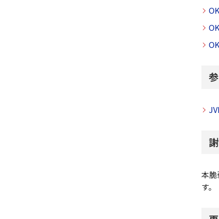
OK
O
OK
参
JV
謝
本脆
す。