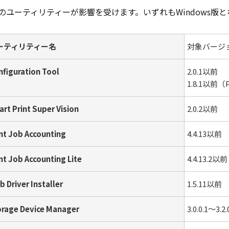
のユーティリティーが影響を受けます。いずれもWindows版
ーティリティー名
対象バージ
nfiguration Tool
2.0.1以前
1.8.1以前
rt Print Super Vision
2.0.2以前
nt Job Accounting
4.4.13以前
nt Job Accounting Lite
4.4.13.2以前
 Driver Installer
1.5.11以前
orage Device Manager
3.0.0.1～3.2.