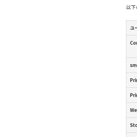
以下
ユ
Co
sma
Pri
Pri
Web
St