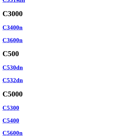
C3000
C3400n
C3600n
C500
C530dn
C532dn
C5000
C5300
C5400
C5600n