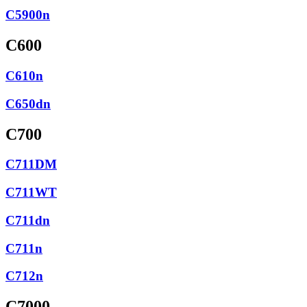
C5900n
C600
C610n
C650dn
C700
C711DM
C711WT
C711dn
C711n
C712n
C7000