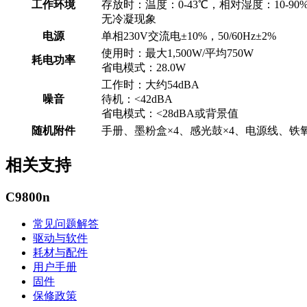
工作环境
存放时：温度：0-43℃，相对湿度：10-90%
无冷凝现象
电源
单相230V交流电±10%，50/60Hz±2%
使用时：最大1,500W/平均750W
耗电功率
省电模式：28.0W
工作时：大约54dBA
噪音
待机：<42dBA
省电模式：<28dBA或背景值
随机附件
手册、墨粉盒×4、感光鼓×4、电源线、铁
相关支持
C9800n
常见问题解答
驱动与软件
耗材与配件
用户手册
固件
保修政策