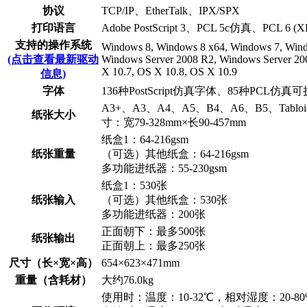
协议
TCP/IP、EtherTalk、IPX/SPX
打印语言
Adobe PostScript 3、PCL 5c仿真、PCL
支持的操作系统
Windows 8, Windows 8 x64, Windows 7, Wind
(点击查看最新驱动
Windows Server 2008 R2, Windows Server 20
X 10.7, OS X 10.8, OS X 10.9
信息)
字体
136种PostScript仿真字体、85种PCL仿
A3+、A3、A4、A5、B4、A6、B5、Tabloid
纸张大小
寸：宽79-328mm×长90-457mm
纸盒1：64-216gsm
纸张重量
（可选）其他纸盒：64-216gsm
多功能进纸器：55-230gsm
纸盒1：530张
纸张输入
（可选）其他纸盒：530张
多功能进纸器：200张
正面朝下：最多500张
纸张输出
正面朝上：最多250张
尺寸（长×宽×高）
654×623×471mm
重量（含耗材）
大约76.0kg
使用时：温度：10-32℃，相对湿度：20-80