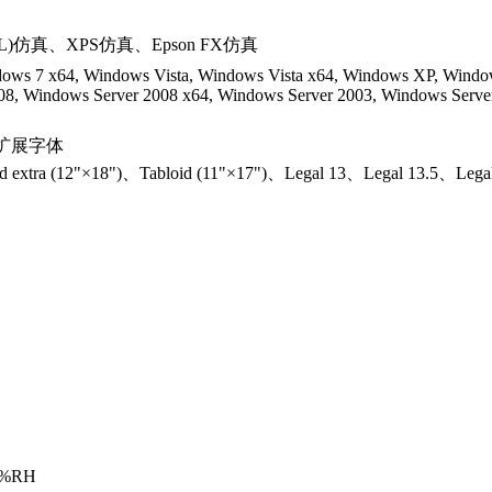
 6 (XL)仿真、XPS仿真、Epson FX仿真
ows 7 x64, Windows Vista, Windows Vista x64, Windows XP, Windo
08, Windows Server 2008 x64, Windows Server 2003, Windows Serve
真可扩展字体
 extra (12"×18")、Tabloid (11"×17")、Legal 13、L
%RH