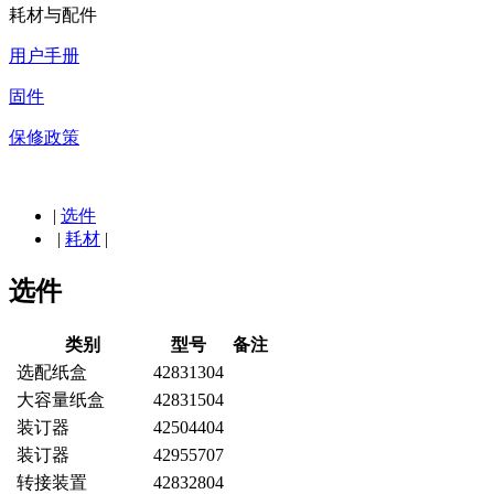
耗材与配件
用户手册
固件
保修政策
|
选件
|
耗材
|
选件
类别
型号
备注
选配纸盒
42831304
大容量纸盒
42831504
装订器
42504404
装订器
42955707
转接装置
42832804