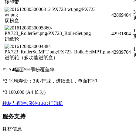
转印带
3
42869404
废粉盒
1
42931804
进纸轮
1
42939704
进纸轮（多功能进纸盒）
*1 A4幅面5%墨粉覆盖率
*2 平均寿命：3页/作业，进纸盒1，单面打印
*3 100,000 (A4 长边)
耗材与配件: 彩色LED打印机
服务支持
耗材信息