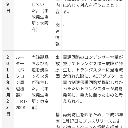
9
してい
内
に応じて対応を行うこととす
日
た。（事
容
る。
故発生場
所：大阪
関
-
府）
連
情
報
2
ルー
当該製品
事
電源回路のコンデンサー容量が
0
ター
および周
故
抜けてトランジスター故障が発
1
（パ
辺を焼損
原
生し、トランジスターに過電流
1
ソコ
する火災
因
が流れた際に、ACアダプターの
年
ン周
が発生し
電流制限保護回路が機能しなか
6
辺機
た。（事
ったためトランジスターが異常
月
器）
故発生場
発熱し、発火に至ったものと考
2
　RT-
所：東京
えられる。
3
200KI
都）
日
措
再発防止を図るため、平成23年
置
1月17日にプレスリリースおよ
内
びホームページへ情報を掲載す