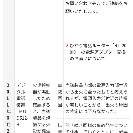
お問い合わせ先までご連絡をお
願いいたします。
ひかり電話ルーター「RT-20
0KI」の電源アダプター交換
のお願いについて
2
デジ
火災報知
事
当該製品内部の電源入力部付近
0
タル
器が鳴動
故
から出火に至ったものと考えら
1
電話
したため
原
れるが、電源入力部付近の焼損
1
装置
確認する
因
が著しいことから、出火の原因
年
   MU-
と、当該
の特定には至らなかった。
6
D512-
製品を焼
月
B
損する火
措
引き続き同様の事故発生につい
2
災が発生
置
て注視していくとともに、必要