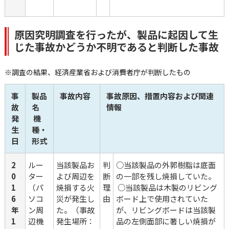
原因究明調査を行ったが、製品に起因して生
じた事故かどうか不明であると判断した事故
※調査の結果、経済産業省および消費者庁が判断したもの
事
製品
事故内容
事故原因、措置内容および関連
故
名
情報
発
 機
生
種・
日
形式
2
ルー
当該製品お
判
○当該製品の外郭樹脂は底面
0
ター
よび周辺を
断
の一部を残し焼損していた。
1
（パ
焼損する火
理
 ○当該製品は木製のリビング
6
ソコ
災が発生し
由
ボード上で使用されていた
年
ン周
た。（事故
が、リビングボードは当該製
1
辺機
発生場所：
品の左側面部に著しい焼損が