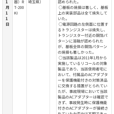
1
器）R
埼玉県）
認められた。
月
T-200
 ○基板の焼損は著しく、基板
1
KI
上の実装部品は全て焼失して
1
いた。
日
 ○電源回路の左側面に位置す
るトランジスターは焼失し、
トランジスター付近の銅箔パ
ターンに溶融が認められた
が、基板全体の銅箔パターン
の焼損も著しかった。
 ○当該製品は2011年1月から
実施しているリコールの対象
製品であり、当該使用者宅に
おいて、付属品のACアダプタ
ーを保護機能付きの対策済品
に交換する措置がとられてい
たが、事故現場において当該
製品のACアダプターは確認で
きず、事故発生時に保護機能
付きのACアダプターが接続さ
れていたか否かは不明であっ