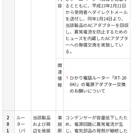
容
るとともに、平成23年1月21日
から使用者へダイレクトメール
を送付し、同年1月24日より、
当該製品のACアダプターを回収
し、異常電流を防止するための
ヒューズを内蔵したACアダプタ
ーへの無償交換を実施してい
る。
関
連
ひかり電話ルーター「RT-20
情
0KI」の電源アダプター交換
報
のお願いについて
2
ルー
当該製品
事
コンデンサーが容量低下したた
0
ター
および周
故
め、電源回路に異常電流が生
1
（パ
辺を焼損
原
じ、電気部品の発熱が継続した