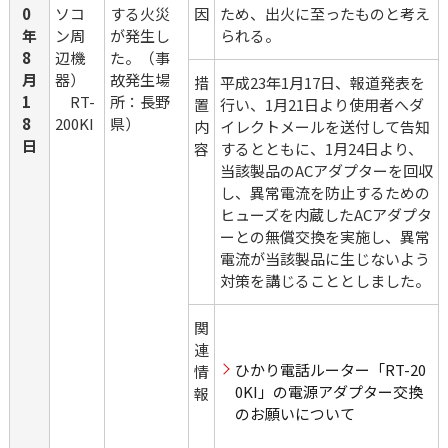
0
ソコ
する火災
因
ため、出火に至ったものと考え
年
ン周
が発生し
られる。
8
辺機
た。（事
月
器）
故発生場
措
平成23年1月17日、報道発表を
1
　RT-
所：長野
置
行い、1月21日より使用者へダ
8
200KI
県）
内
イレクトメールを送付して告知
日
容
するとともに、1月24日より、
当該製品のACアダプターを回収
し、異常電流を防止するための
ヒューズを内蔵したACアダプタ
ーとの無償交換を実施し、異常
電流が当該製品に生じないよう
対策を講じることとしました。
関
連
ひかり電話ルーター「RT-20
情
0KI」の電源アダプター交換
報
のお願いについて