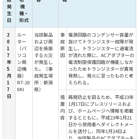
発
 機
生
種・
日
形式
2
ルー
当該製品
事
電源回路のコンデンサー容量が
0
ター
および周
故
抜けてトランジスター故障が発
1
（パ
辺を焼損
原
生し、トランジスターに過電流
7
ソコ
する火災
因
が流れた際に、ACアダプターの
年
ン周
が発生し
電流制限保護回路が機能しなか
5
辺機
た。（事
ったためトランジスターが異常
月
器）
故発生場
発熱し、発火に至ったものと考
1
RT-20
所：新潟
えられる。
7
0KI
県）
日
措
再発防止を図るため、平成23年
置
1月17日にプレスリリースおよ
内
び、ホームページへ情報を掲載
容
するとともに、平成23年1月21
日から使用者へダイレクトメー
ルを送付し、同年1月24日よ
り、当該製品のACアダプターを