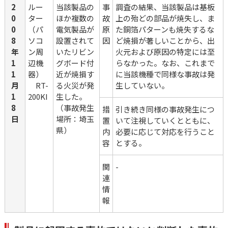
2
ルー
当該製品の
事
調査の結果、当該製品は基板
0
ター
ほか複数の
故
上の殆どの部品が焼失し、ま
0
（パ
電気製品が
原
た銅箔パターンも焼失するな
8
ソコ
設置されて
因
ど焼損が著しいことから、出
年
ン周
いたリビン
火元および原因の特定には至
1
辺機
グボード付
らなかった。なお、これまで
1
器）
近が焼損す
に当該機種で同様な事故は発
月
　RT-
る火災が発
生していない。
1
200KI
生した。
8
（事故発生
措
引き続き同様の事故発生につ
日
場所：埼玉
置
いて注視していくとともに、
県）
内
必要に応じて対応を行うこと
容
とする。
関
-
連
情
報