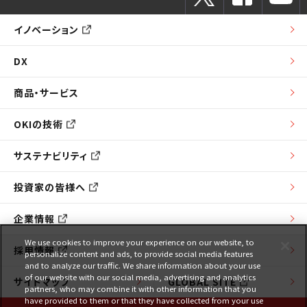
イノベーション
DX
商品・サービス
OKIの技術
サステナビリティ
投資家の皆様へ
企業情報
We use cookies to improve your experience on our website, to
採用情報
personalize content and ads, to provide social media features
and to analyze our traffic. We share information about your use
of our website with our social media, advertising and analytics
サイトマップ
GLOBAL SITE
partners, who may combine it with other information that you
have provided to them or that they have collected from your use