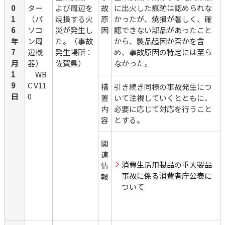
0
ター
よび周辺を
故
に出火した痕跡は認められな
1
（パ
焼損する火
原
かったが、焼損が著しく、確
6
ソコ
災が発生し
因
認できない部品があったこと
年
ン周
た。（事故
から、製品起因か否かを含
7
辺機
発生場所：
め、事故原因の特定には至ら
月
器）
佐賀県）
なかった。
1
　WB
9
C V11
措
引き続き同様の事故発生につ
日
0
置
いて注視していくとともに、
内
必要に応じて対応を行うこと
容
とする。
関
連
消費生活用製品の重大製品
情
事故に係る消費者庁公表に
報
ついて