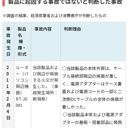
製品に起因する事故ではないと判断した事故
※調査の結果、経済産業省および消費者庁が判断したもの
事
製品
事故内容
判断理由
故
名
発
 機
生
種・
日
形式
2
ルータ
当該製品およ
○当該製品の本体外郭は、ケー
0
ー（パ
び周辺が焼損
ブル接続部周辺の焼損が激し
1
ソコン
する火災が発
く、電源アダプターはケース裏
1
周辺機
生した。（事
面および電源コードの一部と二
年
器）　
故発生場所：
2
RT-20
新潟県）
次側DCケーブルの全体の焼損が
月
0KI
著しかった。
4
 ○当該製品本体および電源アダ
日
プターの基板・搭載部品に発熱