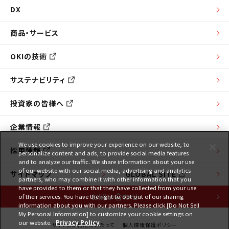
DX
商品・サービス
OKIの技術
サステナビリティ
投資家の皆様へ
企業情報
We use cookies to improve your experience on our website, to
採用情報
personalize content and ads, to provide social media features
and to analyze our traffic. We share information about your use
of our website with our social media, advertising and analytics
サイトマップ
GLOBAL SITE
partners, who may combine it with other information that you
have provided to them or that they have collected from your use
お問い合わせ
of their services. You have the right to opt out of our sharing
information about you with our partners. Please click [Do Not Sell
My Personal Information] to customize your cookie settings on
our website.
Privacy Policy
サイトのご利用にあたって
個人情報保護ポリシー