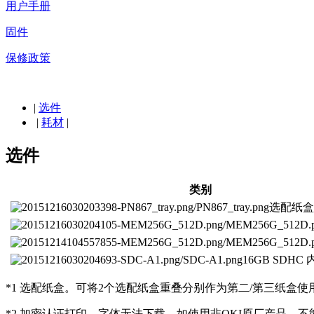
用户手册
固件
保修政策
|
选件
|
耗材
|
选件
类别
选配纸盒
16GB SDHC
*1 选配纸盒。可将2个选配纸盒重叠分别作为第二/第三纸盒使
*2 加密认证打印。字体无法下载。如使用非OKI原厂产品，