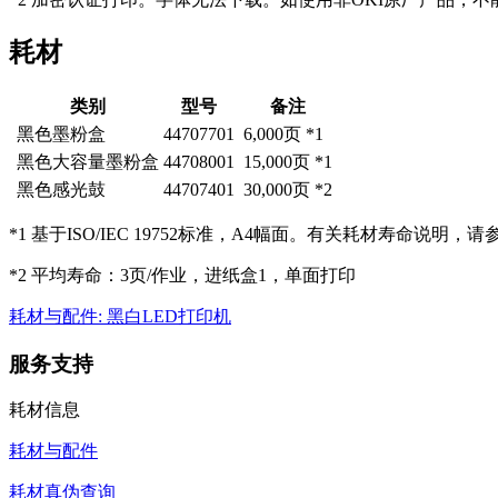
耗材
类别
型号
备注
黑色墨粉盒
44707701
6,000页 *1
黑色大容量墨粉盒
44708001
15,000页 *1
黑色感光鼓
44707401
30,000页 *2
*1 基于ISO/IEC 19752标准，A4幅面。有关耗材寿命说
*2 平均寿命：3页/作业，进纸盒1，单面打印
耗材与配件: 黑白LED打印机
服务支持
耗材信息
耗材与配件
耗材真伪查询