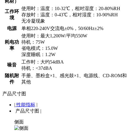
耗材）
使用时：温度：10-32℃，相对湿度：20-80%RH
工作环
存放时：温度：0-43℃，相对湿度：10-90%RH
境
无冷凝现象
电源
单相220-240V交流电±0%，50/60Hz±2%
使用时：最大1,200W/平均550W
耗电功
待机：75W
率
省电模式：15.0W
深度睡眠：1.2W
工作时：大约54dBA
噪音
待机：<37dBA
随机附
手册、墨粉盒×1、感光鼓×1、电源线、CD-ROM和
件
其他
产品尺寸图
|
性能指标
|
产品尺寸图
|
侧面