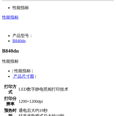
性能指标
性能指标
产品型号：
B840dn
B840dn
性能指标
|
性能指标
|
产品尺寸图
|
打印方
LED数字静电照相打印技术
式
打印分
1200×1200dpi
辨率
预热时
通电后大约19秒
间
结束省电模式后大约19秒