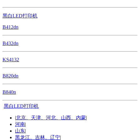
黑白LED打印机
B412dn
B432dn
KS4132
B820dn
B840n
黑白LED打印机
|
北京、天津、河北、山西、内蒙
|
河南
|
山东
|
黑龙江、吉林、辽宁
|