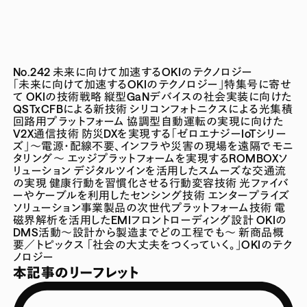
No.242 未来に向けて加速するOKIのテクノロジー
「未来に向けて加速するOKIのテクノロジー」特集号に寄せ
て
OKIの技術戦略
縦型GaNデバイスの社会実装に向けた
QSTxCFBによる新技術
シリコンフォトニクスによる光集積
回路用プラットフォーム
協調型自動運転の実現に向けた
V2X通信技術
防災DXを実現する「ゼロエナジーIoTシリー
ズ」～電源・配線不要、インフラや災害の現場を遠隔でモニ
タリング～
エッジプラットフォームを実現するROMBOXソ
リューション
デジタルツインを活用したスムーズな交通流
の実現
健康行動を習慣化させる行動変容技術
光ファイバ
ーやケーブルを利用したセンシング技術
エンタープライズ
ソリューション事業製品の次世代プラットフォーム技術
電
磁界解析を活用したEMIフロントローディング設計
OKIの
DMS活動～設計から製造までどの工程でも～
新商品概
要／トピックス
「社会の大丈夫をつくっていく。」OKIのテク
ノロジー
本記事のリーフレット