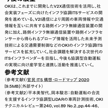
OKIは、これまでに開発したV2X通信技術を活用し、社
会実装フェーズに向けたインフラ協調ITSサービスの開
発を進めている。V2I通信により周囲の車両情報や交通
情報を互いに共有する路側インフラ無線通信装置の開
発に加え、路側インフラ無線通信装置や路側インフラセ
ンサーから得られるプローブ情報を活用した未来予測
技術による交通需要制御などのOKIのインフラ協調ITS
サービスを拡充していく。社会課題を解決する次世代の
ITSインフラベンダーを目指し、今後も協調型自動運転
の実現に向け産学官と連携し活動を推進していく。
参考文献
（参考文献1）
官民 ITS 構想・ロードマップ 2020
[9.5MB]（外部サイト）
（参考文献2）
平本美智代、岡本駿志：自動運転の合流
を支援するインフラ協調型LiDARの車両計測技術、OKI
テクニカルレビュー第240、vol.89 No.2、pp.44-46、