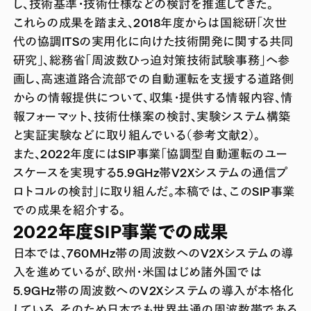
し、技術基準・技術仕様などの検討を推進してきた。
これらの成果を踏まえ、2018年度からは国総研「次世
代の協調ITSの実用化に向けた技術開発に関する共同
研究」、総務省「周波数ひっ迫対策技術試験事務」へ参
画し、高速道路合流部での自動運転を支援する道路側
からの情報提供について、収集・提供する情報内容、情
報フォーマット、技術仕様案の検討、実験システム構築
と実証実験などに取り組んでいる（参考文献2）。
また、2022年度にはSIP事業「協調型自動運転のユー
スケースを実現する5.9GHz帯V2Xシステムの通信プ
ロトコルの検討」に取り組んだ。本稿では、このSIP事業
での成果を紹介する。
2022年度SIP事業での成果
日本では、760MHz帯の周波数へのV2Xシステムの導
入を進めているが、欧州・米国はじめ諸外国では
5.9GHz帯の周波数へのV2Xシステムの導入が本格化
している。そのため日本でも世界共通の周波数帯である