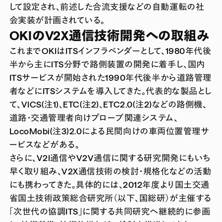
して設定され、前述した合流支援などの自動運転の社
会実装が計画されている。
OKIのV2X通信技術開発への取組み
これまでOKIはITSインフラベンダーとして、1980年代後
半から主にITS分野で路側装置の開発に着手し、国内
ITSサービスが開始された1990年代後半から道路管理
者などにITSシステムを導入してきた。代表的な製品とし
て、VICS(注1)、ETC(注2)、ETC2.0(注2)などの路側機、
道路・交通管理者向けプローブ関連システム、
LocoMobi(注3)2.0による民間向けの車両位置管理サ
ービスなどがある。
さらに、V2I通信やV2V通信に関する研究開発にもいち
早く取り組み、V2X通信技術の検討・規格化などの活動
にも携わってきた。具体的には、2012年度より国土交通
省国土技術政策総合研究所（以下、国総研）が主催する
「次世代の協調ITS」に関する共同研究へ継続的に参画