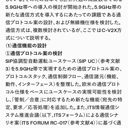
5.9GHz帯への導入の検討が開始された。5.9GHz帯の
新たな通信方式を導入するにあたっての課題である通
信プロトコル案の設計、および無線機仕様を検討した。
通信方式は、複数検討されているが、ここではC-V2X方
式について説明する。
（1）通信機能の設計
①通信プロトコル案の検討
SIP協調型自動運転ユースケース（SIP UC）（参考文献
3）を5.9GHz帯で実現するための通信プロトコル案の、
プロトコルスタック、通信制御フロー、通信諸元（機能、
動作、インターフェース）を整理した。欧米の通信プロト
コル仕様をベースにユースケースの実現可能性を検討
し、「管制／合意」に対応するため新たな機能（宛先の特
定、要求／応答処理）を追加した。また、ITS情報通信シ
ステム推進会議（以下、ITSフォーラム）による通信シナ
リオ案（ITS FORUM RC-017（参考文献4））に基づく通