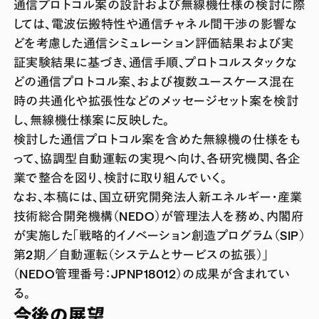
通信プロトコル案の設計および無線機仕様の検討に際
しては、電波伝搬特性や通信チャネル間干渉の影響な
どを考慮した通信シミュレーション評価結果および実
証実験結果に基づき、通信手順、プロトコルスタックな
どの通信プロトコル案、および複数ユースケース混在
時の共通化や拡張性などのメッセージセット案を検討
し、無線機仕様案に反映した。
検討した通信プロトコル案を含めた無線機の仕様をも
って、協調型自動運転の実現へ向け、各研究機関、各企
業で整合を図り、検討に取り組んでいく。
なお、本稿には、国立研究開発法人新エネルギー・産業
技術総合開発機構（NEDO）が管理法人を務め、内閣府
が実施した「戦略的イノベーション創造プログラム（SIP）
第2期／自動運転（システムとサービスの拡張）」
（NEDO管理番号：JPNP18012）の成果が含まれてい
る。
今後の展望