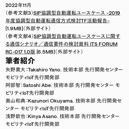
2022年11月
（参考文献3）
SIP協調型自動運転ユースケース -2019
年度協調型自動運転通信方式検討TF活動報告-
[1.9MB]（外部サイト）
（参考文献4）
SIP協調型自動運転ユースケースに関す
る通信シナリオ／通信要件の検討資料 ITS FORUM
RC-017 1.0版
[6.5MB]（外部サイト）
筆者紹介
矢野貴大：Takahiro Yano. 技術本部 先行開発センター
モビリティIoT先行開発部
阿部智：Satoshi Abe. 技術本部 先行開発センター モ
ビリティIoT先行開発部
奥山和典：Kazunori Okuyama. 技術本部 先行開発セ
ンター モビリティIoT先行開発部
浅野欽也：Kinya Asano. 技術本部 先行開発センター
モビリティIoT先行開発部