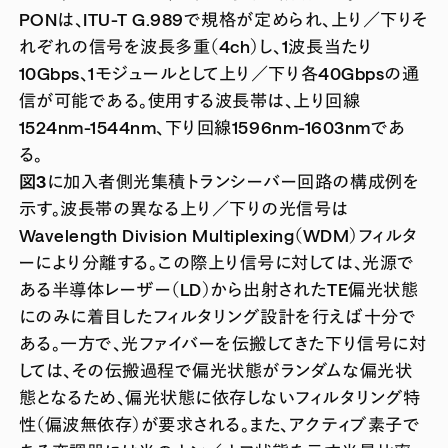
PONは、ITU-T G.989で規格が定められ、上り／下りそ
れぞれの信号を波長多重（4ch）し、1波長当たり
10Gbps、1モジュールとして上り／下り各40Gbpsの通
信が可能である。使用する波長帯は、上り回線
1524nm-1544nm、下り回線1596nm-1603nmであ
る。
図3
に加入者側光集積トランシーバー回路の構成例を
示す。波長帯の異なる上り／下りの光信号は
Wavelength Division Multiplexing（WDM）フィルタ
ーにより分離する。この際上り信号に対しては、光源で
ある半導体レーザー（LD）から出射されたTE偏光状態
にのみに着目したフィルタリング設計を行えば十分で
ある。一方で、光ファイバーを伝搬してきた下り信号に対
しては、その伝搬過程で偏光状態がランダムな偏光状
態となるため、偏光状態に依存しないフィルタリング特
性（偏波無依存）が要求される。また、アクティブ素子で