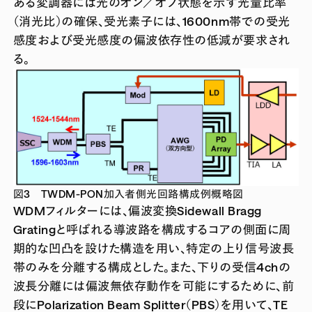
ある変調器には光のオン／オフ状態を示す光量比率
（消光比）の確保、受光素子には、1600nm帯での受光
感度および受光感度の偏波依存性の低減が要求され
る。
図3 TWDM-PON加入者側光回路構成例概略図
WDMフィルターには、偏波変換Sidewall Bragg
Gratingと呼ばれる導波路を構成するコアの側面に周
期的な凹凸を設けた構造を用い、特定の上り信号波長
帯のみを分離する構成とした。また、下りの受信4chの
波長分離には偏波無依存動作を可能にするために、前
段にPolarization Beam Splitter（PBS）を用いて、TE