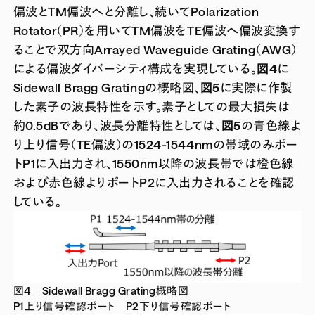
偏波とTM偏波へと分離し、続いてPolarization
Rotator（PR）を用いてTM偏波をTE偏波へ偏波変換す
ることで双方向Arrayed Waveguide Grating（AWG）
による偏波ダイバーシティ構成を実現している。
図4
に
Sidewall Bragg Gratingの概略図、
図5
に実際に作製
した素子の波長特性を示す。素子としての最大損失は
約0.5dBであり、波長分離特性としては、
図5
の青色線よ
り上り信号（TE偏波）の1524-1544nmの帯域のみポー
トP1に入出力され、1550nm以降の波長帯では橙色線
および赤色線よりポートP2に入出力されることを確認
している。
図4 Sidewall Bragg Grating概略図
P1上り信号確認ポート P2下り信号確認ポート