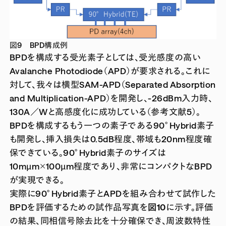
図9 BPD構成例
BPDを構成する受光素子としては、受光感度の高い
Avalanche Photodiode（APD）が要求される。これに
対して、我々は横型SAM-APD（Separated Absorption
and Multiplication-APD）を開発し、-26dBm入力時、
130A／Wと高感度化に成功している（参考文献5）。
BPDを構成するもう一つの素子である90°Hybrid素子
も開発し、挿入損失は0.5dB程度、帯域も20nm程度確
保できている。90°Hybrid素子のサイズは
10mµm×100µm程度であり、非常にコンパクトなBPD
が実現できる。
実際に90°Hybrid素子とAPDを組み合わせて試作した
BPDを評価するための試作品写真を
図10
に示す。評価
の結果、同相信号除去比を十分確保でき、周波数特性