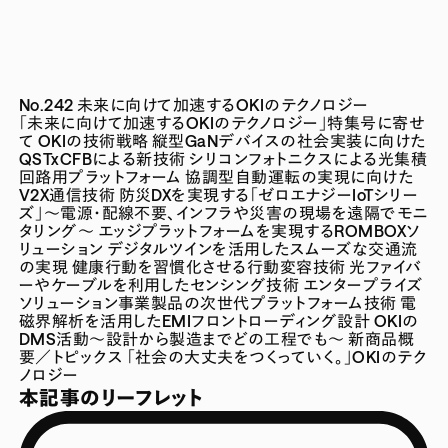
No.242 未来に向けて加速するOKIのテクノロジー
「未来に向けて加速するOKIのテクノロジー」特集号に寄せ
て
OKIの技術戦略
縦型GaNデバイスの社会実装に向けた
QSTxCFBによる新技術
シリコンフォトニクスによる光集積
回路用プラットフォーム
協調型自動運転の実現に向けた
V2X通信技術
防災DXを実現する「ゼロエナジーIoTシリー
ズ」～電源・配線不要、インフラや災害の現場を遠隔でモニ
タリング～
エッジプラットフォームを実現するROMBOXソ
リューション
デジタルツインを活用したスムーズな交通流
の実現
健康行動を習慣化させる行動変容技術
光ファイバ
ーやケーブルを利用したセンシング技術
エンタープライズ
ソリューション事業製品の次世代プラットフォーム技術
電
磁界解析を活用したEMIフロントローディング設計
OKIの
DMS活動～設計から製造までどの工程でも～
新商品概
要／トピックス
「社会の大丈夫をつくっていく。」OKIのテク
ノロジー
本記事のリーフレット