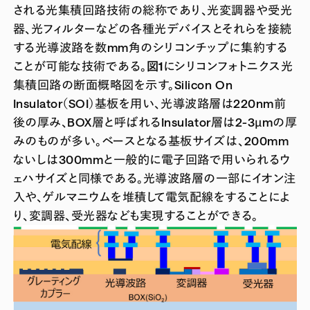
される光集積回路技術の総称であり、光変調器や受光
器、光フィルターなどの各種光デバイスとそれらを接続
する光導波路を数mm角のシリコンチップに集約する
ことが可能な技術である。
図1
にシリコンフォトニクス光
集積回路の断面概略図を示す。Silicon On
Insulator（SOI）基板を用い、光導波路層は220nm前
後の厚み、BOX層と呼ばれるInsulator層は2-3µmの厚
みのものが多い。ベースとなる基板サイズは、200mm
ないしは300mmと一般的に電子回路で用いられるウ
ェハサイズと同様である。光導波路層の一部にイオン注
入や、ゲルマニウムを堆積して電気配線をすることによ
り、変調器、受光器なども実現することができる。