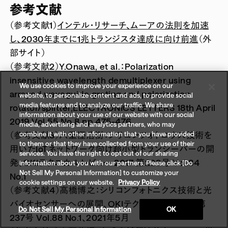
参考文献
（参考文献1）
インテル・リサーチ、ムーアの法則を加速
し、2030年までに1兆トランジスタ達成に向け前進
（外
部サイト）
（参考文献2）
Y.Onawa, et al.：Polarization
insensitive wavelength demultiplexer using
We use cookies to improve your experience on our
arrayed waveguide grating and polarization
website, to personalize content and ads, to provide social
media features and to analyze our traffic. We share
rotator/splitter,ELECTRONICS LETTERS 18th April
information about your use of our website with our social
2019 Vol.55 No.8 pp.475-476
media, advertising and analytics partners, who may
（参考文献3）
八重樫浩樹：シリコンフォトニクス技術を
combine it with other information that you have provided
to them or that they have collected from your use of their
用いたIoTネットワーク向け超小型トランシーバーの開
services. You have the right to opt out of our sharing
発、OKIテクニカルレビュー 2017 第229号 Vol.84
information about you with our partners. Please click [Do
Not Sell My Personal Information] to customize your
No.1
cookie settings on our website.
Privacy Policy
（参考文献4）
高橋博之：シリコンフォトニクス技術と光
バイオセンサーへの展開、OKIテクニカルレビュー第
Do Not Sell My Personal Information
OK
237号 Vol.88 No.1、2021年5月