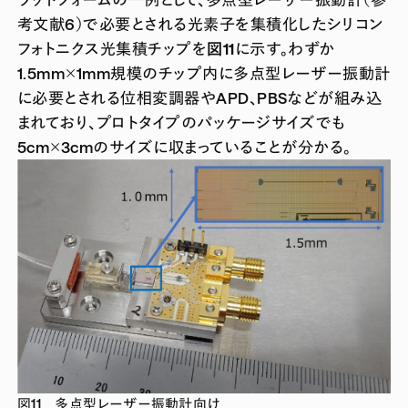
考文献6）で必要とされる光素子を集積化したシリコン
フォトニクス光集積チップを
図11
に示す。わずか
1.5mm×1mm規模のチップ内に多点型レーザー振動計
に必要とされる位相変調器やAPD、PBSなどが組み込
まれており、プロトタイプのパッケージサイズでも
5cm×3cmのサイズに収まっていることが分かる。
図11 多点型レーザー振動計向け