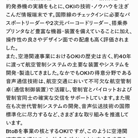
約発券機の実績をもとに、OKIの技術・ノウハウを注ぎ
こんだ情報端末です。国際線のチェックインに必要なパ
スポートリーダーや2次元バーコードリーダー、搭乗券
プリンタなど豊富な機器・装置を備えていることに加え、
操作性の良さやデザイン面での配慮も高く評価されま
した。
また、空港関連事業におけるOKIの歴史は古く、約40年
に渡って航空管制システムの主要な装置やシステムを
開発・製造してきました。なかでもOKIの得意分野である
音声通信技術は、航空交通において不可欠な航空管制
卓（通信制御装置）で活躍し、管制官とパイロットおよび
管制官同士の確実な交信をサポートしています。また現
在も次世代管制システムの開発、音声伝送技術の国際
標準化に尽力するなど、さまざまな取り組みを推進して
います。
BtoBを事業の核とするOKIですが、このように空港関