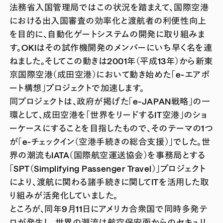
法務省入国管理局ではこの状況を踏まえて、国際空港
における出入国審査の効率化と渡航者の利便性向上
を目的に、自動化ゲートシステムの開発に取り組みま
す。OKIはその試作機開発のメンバーにいち早く名を連
ねました。そしてこの動きは2001年（平成13年）から新東
京国際空港（成田空港）において動き始めた「e-エアポ
ート構想」プロジェクトで加速します。
同プロジェクトは、政府が掲げた「e-JAPAN戦略」の一
環として、成田空港を「世界をリードするIT空港」のショ
ーケースにすることを目指したもので、そのテーマの1つ
が「e-チェックイン（空港手続きの総合支援）」でした。世
界の潮流もIATA（国際航空運送協会）を事務局とする
「SPT（Simplifying Passenger Travel）」プロジェクト
により、渡航に関わる諸手続きに関してITを活用した取
り組みが活発化していました。
ところが、同年9月11日にアメリカ合衆国で同時多発テ
ロが発生し、世界の潮流は航空保安面からのセキュリ