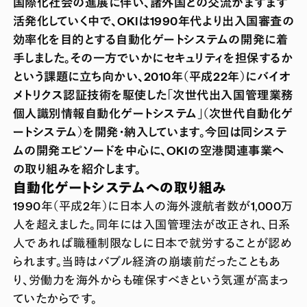
国際化社会の進展に伴い、諸外国との交流がますます
活発化していく中で、OKIは1990年代より出入国審査の
効率化を目的とする自動化ゲートシステムの開発に着
手しました。その一方でいかにセキュリティを担保するか
という課題に立ち向かい、2010年（平成22年）にバイオ
メトリクス認証技術を駆使した「次世代出入国管理業務
個人識別情報自動化ゲートシステム」（次世代自動化ゲ
ートシステム）を開発・納入しています。今回は同システ
ムの開発エピソードを中心に、OKIの空港関連事業へ
の取り組みを紹介します。
自動化ゲートシステムへの取り組み
1990年（平成2年）に日本人の海外渡航者数が1,000万
人を超えました。同年には入国管理法が改正され、日系
人であれば職種制限なしに日本で就労することが認め
られます。当時はバブル経済の崩壊前だったこともあ
り、労働力を海外からも確保すべきという気運が高まっ
ていたからです。