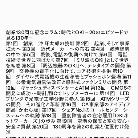
創業130周年記念コラム：時代とOKI －20のエピソードで
見る130年－
第1回 創業 沖 牙太郎の挑戦
第2回 起業、そして事業
拡大へ
第3回 近代メーカーへの布石
第4回 戦時経済
の中で
第5回 戦後、電話の復興へ向けて
第6回 電話
技術で世界に羽ばたく
第7回 「ミリ波のOKI」として世界
を席巻
第8回 「周辺機器のOKI」へ、テレタイプの開発
第
9回 交換機の電子化に向けて、コア技術を提供
第10
回 ダイヤル式電話機の生産移管とプッシュホン登場
第11
回 公衆電気通信法改正と感熱式ファクシミリの開発
第
12回 キャッシュディスペンサーとATM
第13回 CMOSの
開発に成功 ～時計用ICでトップメーカーに
第14回 LED
プリンタで光電子工学分野に参入
第15回 ATMシリーズ
の開発 その進化と革新
第16回 OA事業部のアイディア
商品「かわら版」
第17回 シェアNo.1のコールセンターシ
ステムへの軌跡
第18回 重度障害者の在宅雇用「OKIネ
ットワーカーズ」の歩み
第19回 空港の保安と空の安心・
安全に貢献
第20回 130周年を第2の創業と位置付け発
進