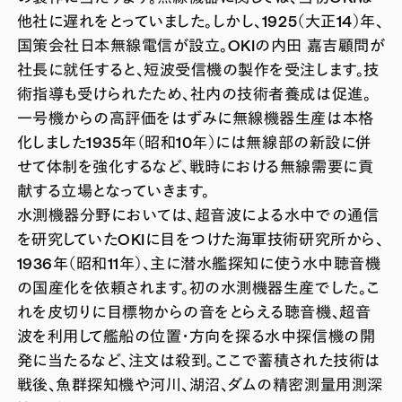
他社に遅れをとっていました。しかし、1925（大正14）年、
国策会社日本無線電信が設立。OKIの内田 嘉吉顧問が
社長に就任すると、短波受信機の製作を受注します。技
術指導も受けられたため、社内の技術者養成は促進。
一号機からの高評価をはずみに無線機器生産は本格
化しました1935年（昭和10年）には無線部の新設に併
せて体制を強化するなど、戦時における無線需要に貢
献する立場となっていきます。
水測機器分野においては、超音波による水中での通信
を研究していたOKIに目をつけた海軍技術研究所から、
1936年（昭和11年）、主に潜水艦探知に使う水中聴音機
の国産化を依頼されます。初の水測機器生産でした。こ
れを皮切りに目標物からの音をとらえる聴音機、超音
波を利用して艦船の位置・方向を探る水中探信機の開
発に当たるなど、注文は殺到。ここで蓄積された技術は
戦後、魚群探知機や河川、湖沼、ダムの精密測量用測深