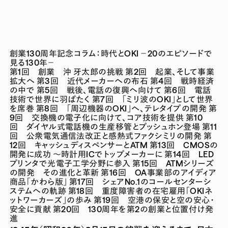
創業130周年記念コラム：時代とOKI －20のエピソードで
見る130年－
第1回 創業 沖 牙太郎の挑戦
第2回 起業、そして事業
拡大へ
第3回 近代メーカーへの布石
第4回 戦時経済
の中で
第5回 戦後、電話の復興へ向けて
第6回 電話
技術で世界に羽ばたく
第7回 「ミリ波のOKI」として世界
を席巻
第8回 「周辺機器のOKI」へ、テレタイプの開発
第
9回 交換機の電子化に向けて、コア技術を提供
第10
回 ダイヤル式電話機の生産移管とプッシュホン登場
第11
回 公衆電気通信法改正と感熱式ファクシミリの開発
第
12回 キャッシュディスペンサーとATM
第13回 CMOSの
開発に成功 ～時計用ICでトップメーカーに
第14回 LED
プリンタで光電子工学分野に参入
第15回 ATMシリーズ
の開発 その進化と革新
第16回 OA事業部のアイディア
商品「かわら版」
第17回 シェアNo.1のコールセンターシ
ステムへの軌跡
第18回 重度障害者の在宅雇用「OKIネ
ットワーカーズ」の歩み
第19回 空港の保安と空の安心・
安全に貢献
第20回 130周年を第2の創業と位置付け発
進