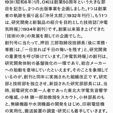
1931（昭和6年）1月、OKIは創業50周年という大きな節
目を記念し、2つの出版事業を企画しました。1つは創業
者の軌跡を振り返る『沖牙太郎』（1932年刊行）。もう1つ
は、研究開発と新製品の紹介を目的とした技術誌『沖電
気時報』（1934年創刊）です。創業以来築き上げてきた
「技術の沖」の発展を期しての企画でした。
創刊号に当たって、押田 三郎取締役技師長（後に常務・
専務）は、「一日怠れば千日の悔いを残す」と、研究開発
の重要性を呼び掛けています。『沖電気時報』の創刊は、
研究開発体制の基盤強化の一環であり、総合メーカー
への胎動を意味していたといえます。そのことを象徴して
いるのが、創刊と同年に実施された組織改正です。研究
部と技術部を独立させ、新設された研究部部長には、当
時、弱電研究の第一人者であった東北大学電気音響学
の権威、小林 勝一郎助教授をスカウト。小林部長のも
と、無線機器や水測機器の開発をはじめ、印刷電信機
の実用化、搬送装置の調査・研究にも着手していきます。