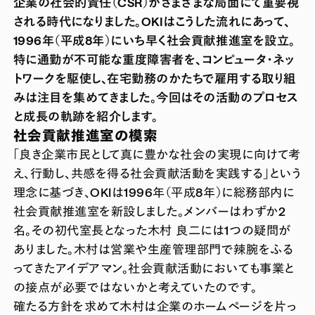
企業の社会的責任（CSR）がさまざまな局面にて重要視
される時代になりました。OKIはこうした流れにあって、
1996年（平成8年）にいち早く社会貢献推進室を設立。
特に通勤が不可能な重度障害者を、コンピュータ・ネッ
トワークを駆使し、在宅勤務のかたちで雇用する取り組
みは注目を集めてきました。今回はその活動のプロセス
と成長の軌跡を紹介します。
社会貢献推進室の模索
「良き企業市民として真に豊かな社会の実現に向けて考
え、行動し、共感を得る社会貢献活動を実践する」という
理念に基づき、OKIは1996年（平成8年）に総務部内に
社会貢献推進室を新設しました。メンバーはわずか2
名。その初代室長となった木村 良二には1つの疑問が
ありました。木村は営業や生産管理部門で辣腕をふる
ってきたアイデアマン。社会貢献活動においても事業と
の接点が必要ではないかと考えていたのです。
確たる方針を求めて木村は企業のホームページを片っ