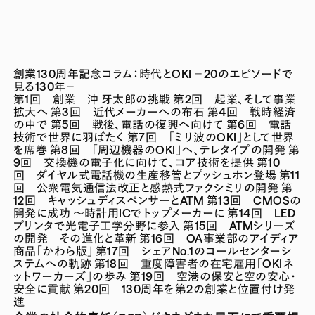
創業130周年記念コラム：時代とOKI －20のエピソードで
見る130年－
第1回 創業 沖 牙太郎の挑戦
第2回 起業、そして事業
拡大へ
第3回 近代メーカーへの布石
第4回 戦時経済
の中で
第5回 戦後、電話の復興へ向けて
第6回 電話
技術で世界に羽ばたく
第7回 「ミリ波のOKI」として世界
を席巻
第8回 「周辺機器のOKI」へ、テレタイプの開発
第
9回 交換機の電子化に向けて、コア技術を提供
第10
回 ダイヤル式電話機の生産移管とプッシュホン登場
第11
回 公衆電気通信法改正と感熱式ファクシミリの開発
第
12回 キャッシュディスペンサーとATM
第13回 CMOSの
開発に成功 ～時計用ICでトップメーカーに
第14回 LED
プリンタで光電子工学分野に参入
第15回 ATMシリーズ
の開発 その進化と革新
第16回 OA事業部のアイディア
商品「かわら版」
第17回 シェアNo.1のコールセンターシ
ステムへの軌跡
第18回 重度障害者の在宅雇用「OKIネ
ットワーカーズ」の歩み
第19回 空港の保安と空の安心・
安全に貢献
第20回 130周年を第2の創業と位置付け発
進